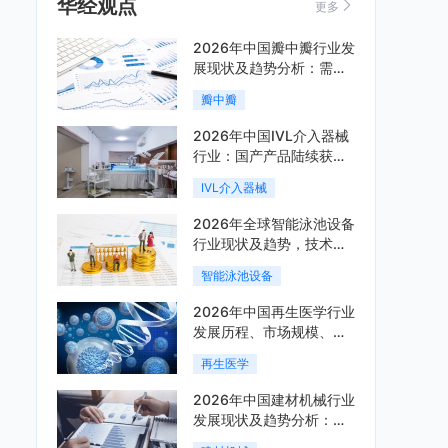
华经观点
更多
2026年中国瓣中瓣行业发
展现状及趋势分析：需求
可持续释放，市场发展前
瓣中瓣
景良好「图」
2026年中国IVL介入器械
行业：国产产品陆续获
批，市场将进入持续高增
IVL介入器械
长阶段「图」
2026年全球智能泳池设备
行业现状及趋势，技术端
朝着系统集成、绿色节能
智能泳池设备
方向迭代「图」
2026年中国再生医学行业
发展历程、市场规模、相
关政策、产业链、竞争格
再生医学
局及发展潜力分析「图」
2026年中国建材机械行业
发展现状及趋势分析：企
业加速向“装备+系统+服