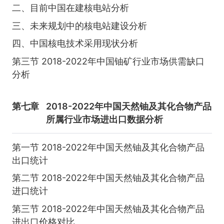
二、目前中国在建核电站分析
三、未来规划中的核电站建设分析
四、中国核电技术采用现状分析
第三节 2018-2022年中国铀矿行业市场供需缺口
分析
第七章
2018-2022年中国天然铀及其化合物产品
所属行业市场进出口数据分析
第一节 2018-2022年中国天然铀及其化合物产品
出口统计
第二节 2018-2022年中国天然铀及其化合物产品
进口统计
第三节 2018-2022年中国天然铀及其化合物产品
进出口价格对比