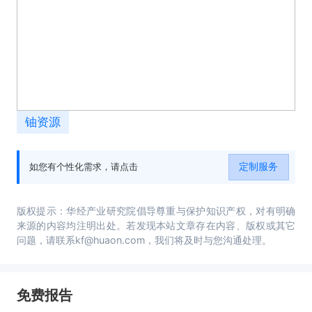
铀资源
定制服务
如您有个性化需求，请点击
版权提示：华经产业研究院倡导尊重与保护知识产权，对有明确
来源的内容均注明出处。若发现本站文章存在内容、版权或其它
问题，请联系kf@huaon.com，我们将及时与您沟通处理。
免费报告