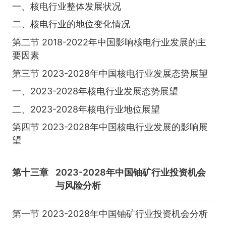
一、核电行业整体发展状况
二、核电行业的地位变化情况
第二节 2018-2022年中国影响核电行业发展的主
要因素
第三节 2023-2028年中国核电行业发展态势展望
一、2023-2028年核电行业发展态势展望
二、2023-2028年核电行业地位展望
第四节 2023-2028年中国核电行业发展的影响展
望
第十三章
2023-2028年中国铀矿行业投资机会
与风险分析
第一节 2023-2028年中国铀矿行业投资机会分析