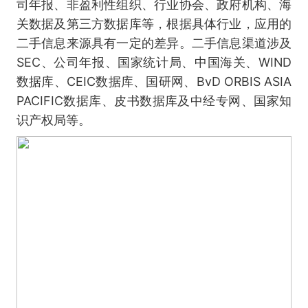
司年报、非盈利性组织、行业协会、政府机构、海
关数据及第三方数据库等，根据具体行业，应用的
二手信息来源具有一定的差异。二手信息渠道涉及
SEC、公司年报、国家统计局、中国海关、WIND
数据库、CEIC数据库、国研网、BvD ORBIS ASIA
PACIFIC数据库、皮书数据库及中经专网、国家知
识产权局等。