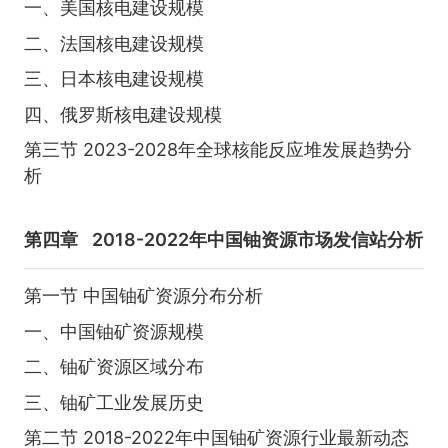
一、美国核电建设规模
二、法国核电建设规模
三、日本核电建设规模
四、俄罗斯核电建设规模
第三节 2023-2028年全球核能反应堆发展趋势分
析
第四章
2018-2022年中国铀资源市场发信站分析
第一节 中国铀矿资源分布分析
一、中国铀矿资源规模
二、铀矿资源区域分布
三、铀矿工业发展历史
第二节 2018-2022年中国铀矿资源行业最新动态