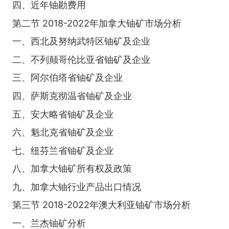
四、近年铀勘费用
第二节 2018-2022年加拿大铀矿市场分析
一、西北及努纳武特区铀矿及企业
二、不列颠哥伦比亚省铀矿及企业
三、阿尔伯塔省铀矿及企业
四、萨斯克彻温省铀矿及企业
五、安大略省铀矿及企业
六、魁北克省铀矿及企业
七、纽芬兰省铀矿及企业
八、加拿大铀矿所有权及政策
九、加拿大铀行业产品出口情况
第三节 2018-2022年澳大利亚铀矿市场分析
一、兰杰铀矿分析