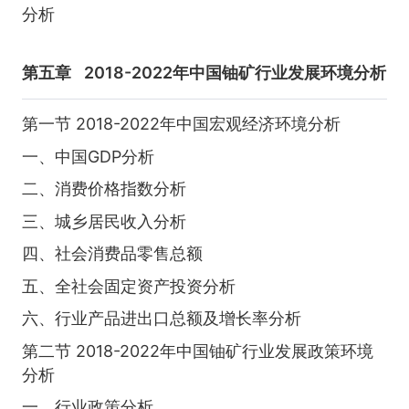
分析
第五章
2018-2022年中国铀矿行业发展环境分析
第一节 2018-2022年中国宏观经济环境分析
一、中国GDP分析
二、消费价格指数分析
三、城乡居民收入分析
四、社会消费品零售总额
五、全社会固定资产投资分析
六、行业产品进出口总额及增长率分析
第二节 2018-2022年中国铀矿行业发展政策环境
分析
一、行业政策分析