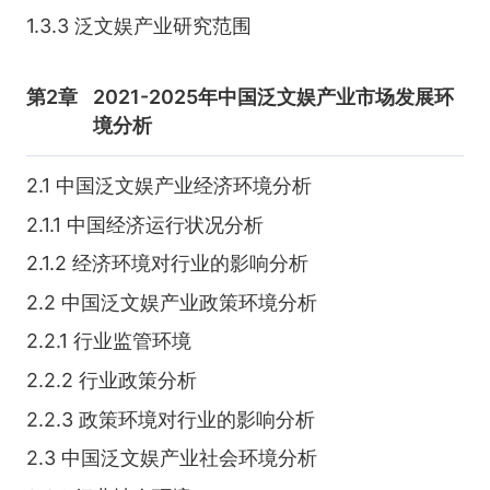
1.3.3 泛文娱产业研究范围
第2章
2021-2025年中国泛文娱产业市场发展环
境分析
2.1 中国泛文娱产业经济环境分析
2.1.1 中国经济运行状况分析
2.1.2 经济环境对行业的影响分析
2.2 中国泛文娱产业政策环境分析
2.2.1 行业监管环境
2.2.2 行业政策分析
2.2.3 政策环境对行业的影响分析
2.3 中国泛文娱产业社会环境分析