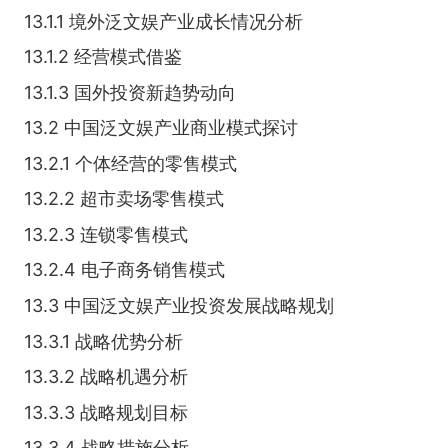
13.1.1 境外泛文娱产业成长情况分析
13.1.2 经营模式借鉴
13.1.3 国外投资新趋势动向
13.2 中国泛文娱产业商业模式探讨
13.2.1 个体经营的零售模式
13.2.2 超市卖场零售模式
13.2.3 连锁零售模式
13.2.4 电子商务销售模式
13.3 中国泛文娱产业投资发展战略规划
13.3.1 战略优势分析
13.3.2 战略机遇分析
13.3.3 战略规划目标
13.3.4 战略措施分析