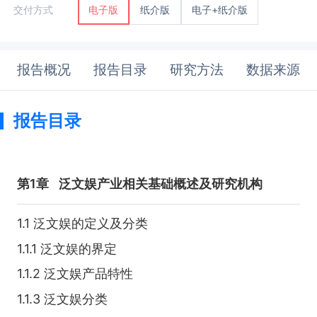
纸介版
电子+纸介版
交付方式
电子版
报告概况
报告目录
研究方法
数据来源
报告目录
第1章
泛文娱产业相关基础概述及研究机构
1.1 泛文娱的定义及分类
1.1.1 泛文娱的界定
1.1.2 泛文娱产品特性
1.1.3 泛文娱分类