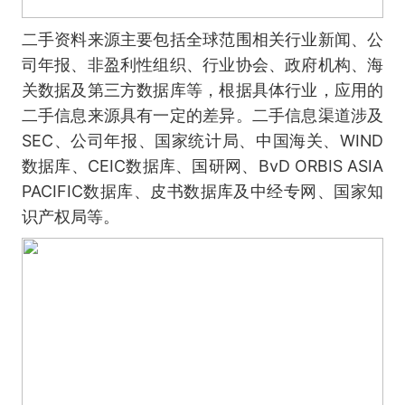
二手资料来源主要包括全球范围相关行业新闻、公
司年报、非盈利性组织、行业协会、政府机构、海
关数据及第三方数据库等，根据具体行业，应用的
二手信息来源具有一定的差异。二手信息渠道涉及
SEC、公司年报、国家统计局、中国海关、WIND
数据库、CEIC数据库、国研网、BvD ORBIS ASIA
PACIFIC数据库、皮书数据库及中经专网、国家知
识产权局等。