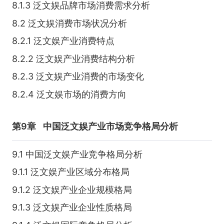
8.1.3 泛文娱品牌市场消费需求分析
8.2 泛文娱消费市场状况分析
8.2.1 泛文娱产业消费特点
8.2.2 泛文娱产业消费结构分析
8.2.3 泛文娱产业消费的市场变化
8.2.4 泛文娱市场的消费方向
第9章
中国泛文娱产业市场竞争格局分析
9.1 中国泛文娱产业竞争格局分析
9.1.1 泛文娱产业区域分布格局
9.1.2 泛文娱产业企业规模格局
9.1.3 泛文娱产业企业性质格局