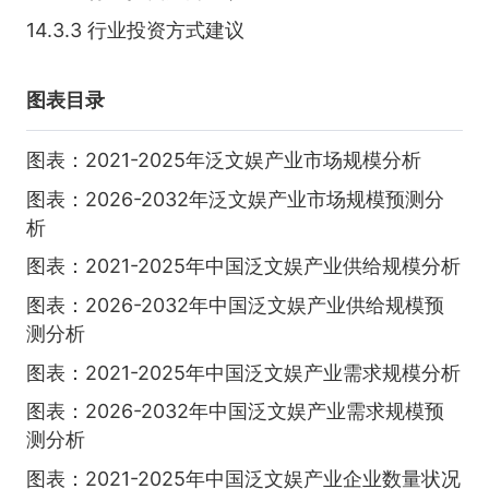
14.3.3 行业投资方式建议
图表目录
图表：2021-2025年泛文娱产业市场规模分析
图表：2026-2032年泛文娱产业市场规模预测分
析
图表：2021-2025年中国泛文娱产业供给规模分析
图表：2026-2032年中国泛文娱产业供给规模预
测分析
图表：2021-2025年中国泛文娱产业需求规模分析
图表：2026-2032年中国泛文娱产业需求规模预
测分析
图表：2021-2025年中国泛文娱产业企业数量状况