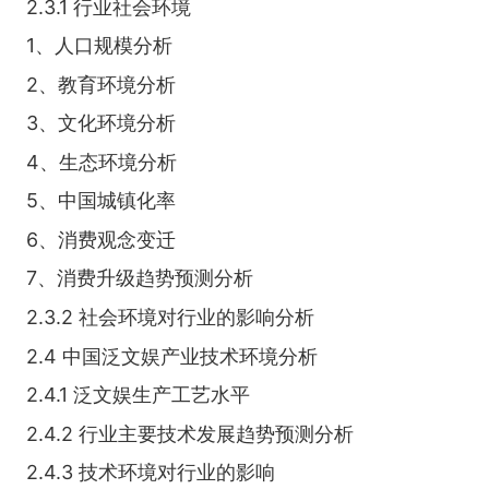
2.3.1 行业社会环境
1、人口规模分析
2、教育环境分析
3、文化环境分析
4、生态环境分析
5、中国城镇化率
6、消费观念变迁
7、消费升级趋势预测分析
2.3.2 社会环境对行业的影响分析
2.4 中国泛文娱产业技术环境分析
2.4.1 泛文娱生产工艺水平
2.4.2 行业主要技术发展趋势预测分析
2.4.3 技术环境对行业的影响