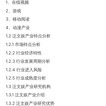
1、在线视频
2、游戏
3、移动阅读
4、动漫产业
1.2 泛文娱产业特点分析
1.2.1 市场特点分析
1.2.2 行业经济特性
1.2.3 行业发展周期分析
1.2.4 行业进入风险
1.2.5 行业成熟度分析
1.3 泛文娱产业研究机构
1.3.1 泛文娱产业介绍
1.3.2 泛文娱产业研究优势