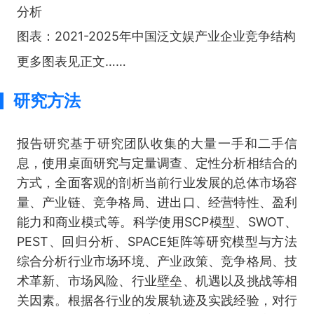
分析
图表：2021-2025年中国泛文娱产业企业竞争结构
更多图表见正文……
研究方法
报告研究基于研究团队收集的大量一手和二手信
息，使用桌面研究与定量调查、定性分析相结合的
方式，全面客观的剖析当前行业发展的总体市场容
量、产业链、竞争格局、进出口、经营特性、盈利
能力和商业模式等。科学使用SCP模型、SWOT、
PEST、回归分析、SPACE矩阵等研究模型与方法
综合分析行业市场环境、产业政策、竞争格局、技
术革新、市场风险、行业壁垒、机遇以及挑战等相
关因素。根据各行业的发展轨迹及实践经验，对行