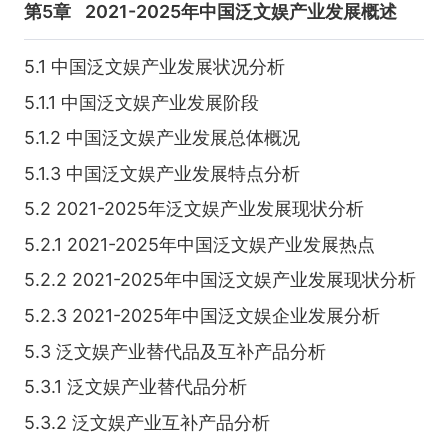
第5章
2021-2025年中国泛文娱产业发展概述
5.1 中国泛文娱产业发展状况分析
5.1.1 中国泛文娱产业发展阶段
5.1.2 中国泛文娱产业发展总体概况
5.1.3 中国泛文娱产业发展特点分析
5.2 2021-2025年泛文娱产业发展现状分析
5.2.1 2021-2025年中国泛文娱产业发展热点
5.2.2 2021-2025年中国泛文娱产业发展现状分析
5.2.3 2021-2025年中国泛文娱企业发展分析
5.3 泛文娱产业替代品及互补产品分析
5.3.1 泛文娱产业替代品分析
5.3.2 泛文娱产业互补产品分析