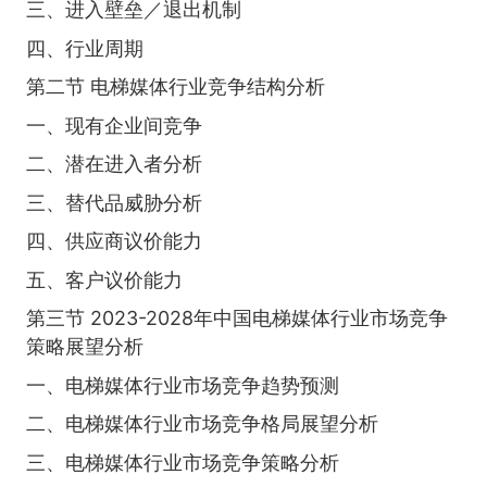
三、进入壁垒／退出机制
四、行业周期
第二节 电梯媒体行业竞争结构分析
一、现有企业间竞争
二、潜在进入者分析
三、替代品威胁分析
四、供应商议价能力
五、客户议价能力
第三节 2023-2028年中国电梯媒体行业市场竞争
策略展望分析
一、电梯媒体行业市场竞争趋势预测
二、电梯媒体行业市场竞争格局展望分析
三、电梯媒体行业市场竞争策略分析