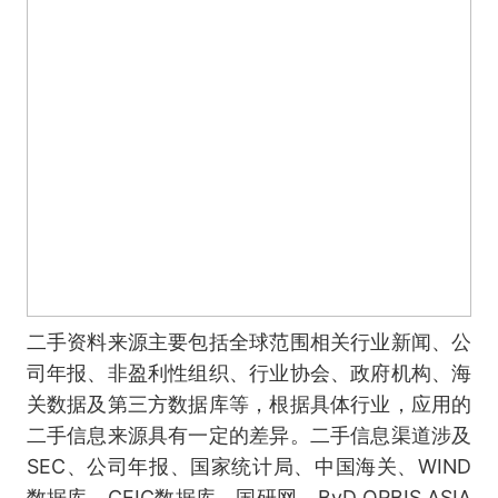
二手资料来源主要包括全球范围相关行业新闻、公
司年报、非盈利性组织、行业协会、政府机构、海
关数据及第三方数据库等，根据具体行业，应用的
二手信息来源具有一定的差异。二手信息渠道涉及
SEC、公司年报、国家统计局、中国海关、WIND
数据库、CEIC数据库、国研网、BvD ORBIS ASIA