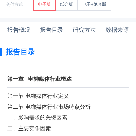
纸介版
电子+纸介版
交付方式
电子版
报告概况
报告目录
研究方法
数据来源
报告目录
第一章
电梯媒体行业概述
第一节 电梯媒体行业定义
第二节 电梯媒体行业市场特点分析
一、影响需求的关键因素
二、主要竞争因素