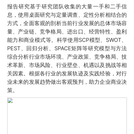
报告研究基于研究团队收集的大量一手和二手信
息，使用桌面研究与定量调查、定性分析相结合的
方式，全面客观的剖析当前行业发展的总体市场容
量、产业链、竞争格局、进出口、经营特性、盈利
能力和商业模式等。科学使用SCP模型、SWOT、
PEST、回归分析、SPACE矩阵等研究模型与方法
综合分析行业市场环境、产业政策、竞争格局、技
术革新、市场风险、行业壁垒、机遇以及挑战等相
关因素。根据各行业的发展轨迹及实践经验，对行
业未来的发展趋势做出客观预判，助力企业商业决
策。