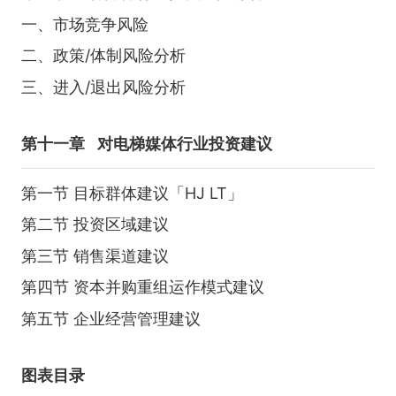
一、市场竞争风险
二、政策/体制风险分析
三、进入/退出风险分析
第十一章
对电梯媒体行业投资建议
第一节 目标群体建议「HJ LT」
第二节 投资区域建议
第三节 销售渠道建议
第四节 资本并购重组运作模式建议
第五节 企业经营管理建议
图表目录