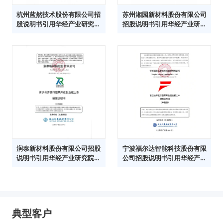
杭州蓝然技术股份有限公司招
苏州湘园新材料股份有限公司
股说明书引用华经产业研究院
招股说明书引用华经产业研究
数据
院数据
润泰新材料股份有限公司招股
宁波福尔达智能科技股份有限
说明书引用华经产业研究院数
公司招股说明书引用华经产业
据
研究院数据
典型客户