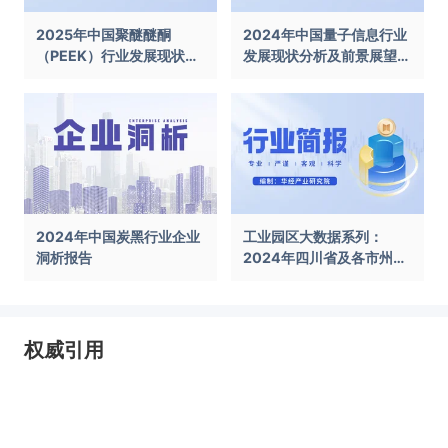
2025年中国聚醚醚酮
2024年中国量子信息行业
（PEEK）行业发展现状及
发展现状分析及前景展望报
前景展望报告
告
2024年中国炭黑行业企业
工业园区大数据系列：
洞析报告
2024年四川省及各市州工
业园区全景洞析报告
权威引用