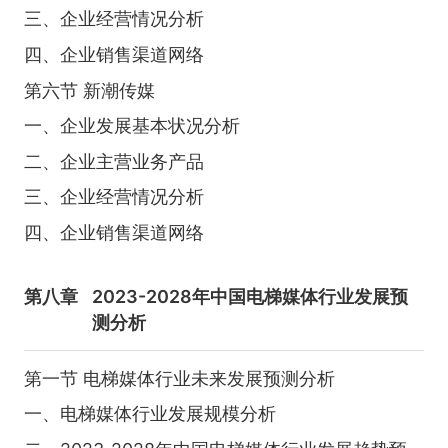
三、企业经营情况分析
四、企业销售渠道网络
第六节 新潮传媒
一、企业发展基本状况分析
二、企业主营业务产品
三、企业经营情况分析
四、企业销售渠道网络
第八章
2023-2028年中国电梯媒体行业发展预
测分析
第一节 电梯媒体行业未来发展预测分析
一、电梯媒体行业发展规模分析