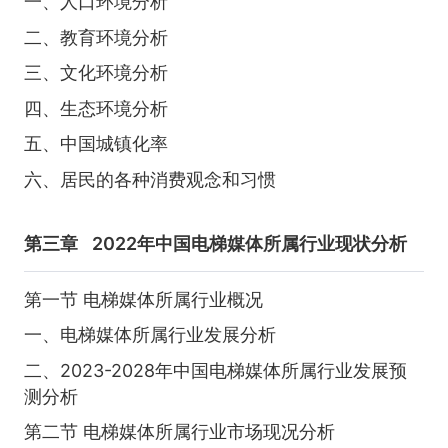
一、人口环境分析
二、教育环境分析
三、文化环境分析
四、生态环境分析
五、中国城镇化率
六、居民的各种消费观念和习惯
第三章
2022年中国电梯媒体所属行业现状分析
第一节 电梯媒体所属行业概况
一、电梯媒体所属行业发展分析
二、2023-2028年中国电梯媒体所属行业发展预
测分析
第二节 电梯媒体所属行业市场现况分析