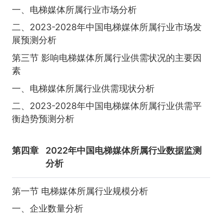
一、电梯媒体所属行业市场分析
二、2023-2028年中国电梯媒体所属行业市场发
展预测分析
第三节 影响电梯媒体所属行业供需状况的主要因
素
一、电梯媒体所属行业供需现状分析
二、2023-2028年中国电梯媒体所属行业供需平
衡趋势预测分析
第四章
2022年中国电梯媒体所属行业数据监测
分析
第一节 电梯媒体所属行业规模分析
一、企业数量分析