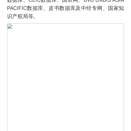
PACIFIC数据库、皮书数据库及中经专网、国家知
识产权局等。