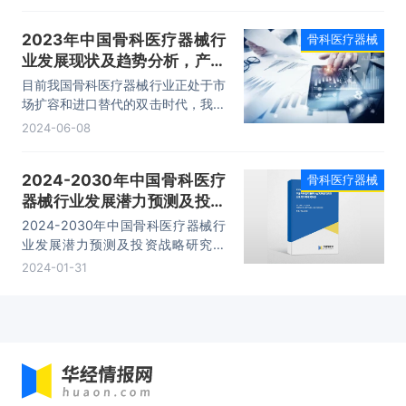
产品市场分析、重点企业发展情况、
发展前景与投资建议等内容。
2023年中国骨科医疗器械行
骨科医疗器械
业发展现状及趋势分析，产品
创新步伐加快，人口老龄化程
目前我国骨科医疗器械行业正处于市
度加深，市场持续扩容「图」
场扩容和进口替代的双击时代，我国
骨科医疗器械的市场规模由2016年
2024-06-08
的164亿元增长至2023年的484亿
元，复合增长率达16.72%。
2024-2030年中国骨科医疗
骨科医疗器械
器械行业发展潜力预测及投资
战略研究报告
2024-2030年中国骨科医疗器械行
业发展潜力预测及投资战略研究报
告，主要包括行业发展分析、市场竞
2024-01-31
争格局分析、领先企业经营分析、投
资前景分析等内容。