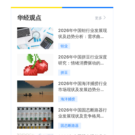
华经观点
更多
2026年中国钽行业发展现
状及趋势分析：需求曲线
陡峭与供给曲线平缓的博
钽业
弈加剧「图」
2026年中国拼豆行业深度
研究：情绪消费驱动的新
兴手工赛道「图」
拼豆
2026年中国海洋捕捞行业
市场现状及发展趋势分
析：科技赋能与智能化转
海洋捕捞
型加速「图」
2026年中国固态断路器行
业发展现状及竞争格局分
析：国际巨头领跑技术，
固态断路器
国内企业加速追赶「图」