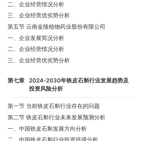
二、企业经营情况分析
三、企业经营优劣势分析
第五节 云南金陵植物药业股份有限公司
一、企业发展简况分析
二、企业经营情况分析
三、企业经营优劣势分析
第七章
2024-2030年铁皮石斛行业发展趋势及
投资风险分析
第一节 当前铁皮石斛行业存在的问题
第二节 铁皮石斛行业未来发展预测分析
一、中国铁皮石斛发展方向分析
二、中国铁皮石斛行业投资环境分析