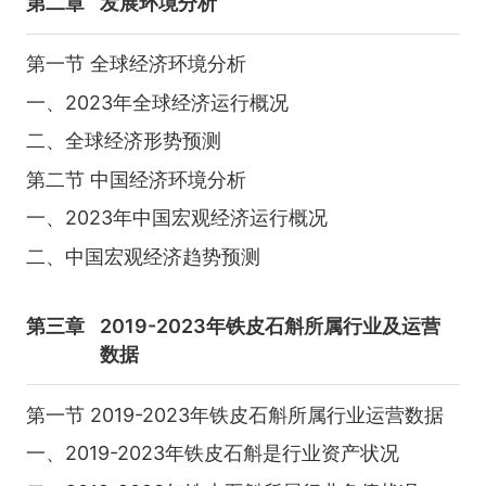
第二章
发展环境分析
第一节 全球经济环境分析
一、2023年全球经济运行概况
二、全球经济形势预测
第二节 中国经济环境分析
一、2023年中国宏观经济运行概况
二、中国宏观经济趋势预测
第三章
2019-2023年铁皮石斛所属行业及运营
数据
第一节 2019-2023年铁皮石斛所属行业运营数据
一、2019-2023年铁皮石斛是行业资产状况