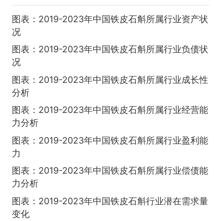
图表：2019-2023年中国铁皮石斛所属行业资产状
况
图表：2019-2023年中国铁皮石斛所属行业负债状
况
图表：2019-2023年中国铁皮石斛所属行业成长性
分析
图表：2019-2023年中国铁皮石斛所属行业经营能
力分析
图表：2019-2023年中国铁皮石斛所属行业盈利能
力
图表：2019-2023年中国铁皮石斛所属行业偿债能
力分析
图表：2019-2023年中国铁皮石斛行业潜在需求量
变化