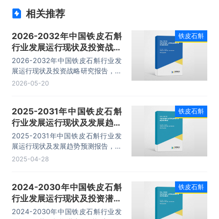
相关推荐
2026-2032年中国铁皮石斛
铁皮石斛
行业发展运行现状及投资战略
研究报告
2026-2032年中国铁皮石斛行业发
展运行现状及投资战略研究报告，主
要包括市场竞争策略分析、企业竞争
2026-05-20
力分析、发展趋势及投资风险分析、
投资风险预警等内容。
2025-2031年中国铁皮石斛
铁皮石斛
行业发展运行现状及发展趋势
预测报告
2025-2031年中国铁皮石斛行业发
展运行现状及发展趋势预测报告，主
要包括市场竞争策略分析、企业竞争
2025-04-28
力分析、发展趋势及投资风险分析、
投资风险预警等内容。
2024-2030年中国铁皮石斛
铁皮石斛
行业发展运行现状及投资潜力
预测报告
2024-2030年中国铁皮石斛行业发