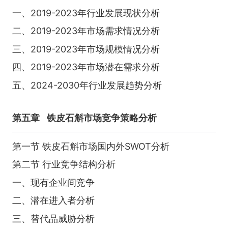
一、2019-2023年行业发展现状分析
二、2019-2023年市场需求情况分析
三、2019-2023年市场规模情况分析
四、2019-2023年市场潜在需求分析
五、2024-2030年行业发展趋势分析
第五章
铁皮石斛市场竞争策略分析
第一节 铁皮石斛市场国内外SWOT分析
第二节 行业竞争结构分析
一、现有企业间竞争
二、潜在进入者分析
三、替代品威胁分析