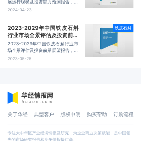
展运行现状及投资潜力预测报告，主
要包括市场竞争策略分析、企业竞争
2024-04-23
力分析、发展趋势及投资风险分析、
投资风险预警等内容。
2023-2029年中国铁皮石斛
铁皮石斛
行业市场全景评估及投资前景
展望报告
2023-2029年中国铁皮石斛行业市
场全景评估及投资前景展望报告，主
要包括市场竞争策略分析、企业竞争
2023-05-25
力分析、发展趋势及投资风险分析、
投资风险预警等内容。
关于华经
典型客户
版权申明
购买帮助
订购流程
专注大中华区产业经济情报及研究，为企业商业决策赋能，是中国领
先的市场研究报告和竞争情报提供商。