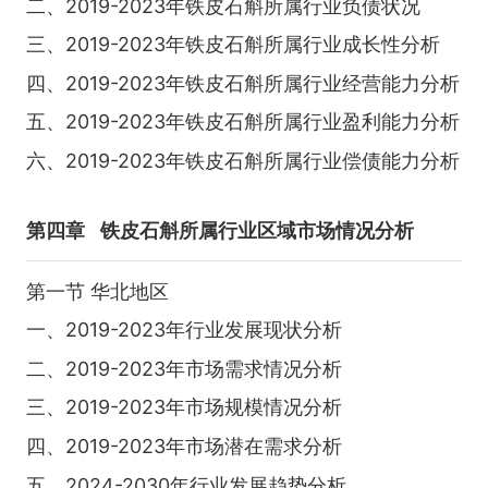
二、2019-2023年铁皮石斛所属行业负债状况
三、2019-2023年铁皮石斛所属行业成长性分析
四、2019-2023年铁皮石斛所属行业经营能力分析
五、2019-2023年铁皮石斛所属行业盈利能力分析
六、2019-2023年铁皮石斛所属行业偿债能力分析
第四章
铁皮石斛所属行业区域市场情况分析
第一节 华北地区
一、2019-2023年行业发展现状分析
二、2019-2023年市场需求情况分析
三、2019-2023年市场规模情况分析
四、2019-2023年市场潜在需求分析
五、2024-2030年行业发展趋势分析