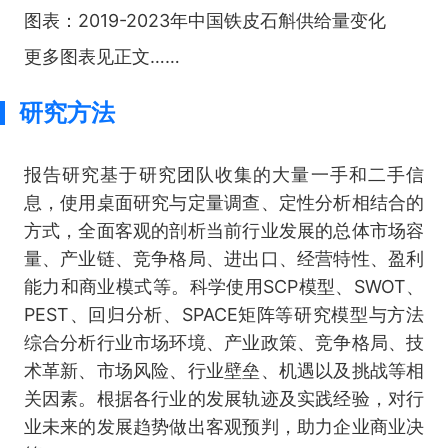
图表：2019-2023年中国铁皮石斛供给量变化
更多图表见正文……
研究方法
报告研究基于研究团队收集的大量一手和二手信
息，使用桌面研究与定量调查、定性分析相结合的
方式，全面客观的剖析当前行业发展的总体市场容
量、产业链、竞争格局、进出口、经营特性、盈利
能力和商业模式等。科学使用SCP模型、SWOT、
PEST、回归分析、SPACE矩阵等研究模型与方法
综合分析行业市场环境、产业政策、竞争格局、技
术革新、市场风险、行业壁垒、机遇以及挑战等相
关因素。根据各行业的发展轨迹及实践经验，对行
业未来的发展趋势做出客观预判，助力企业商业决