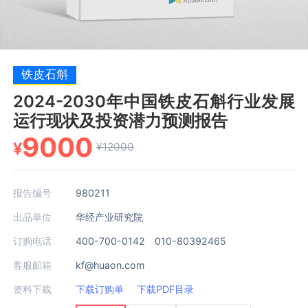
铁皮石斛
2024-2030年中国铁皮石斛行业发展
运行现状及投资潜力预测报告
9000
¥
¥12000
报告编号
980211
出品单位
华经产业研究院
订购电话
400-700-0142 010-80392465
客服邮箱
kf@huaon.com
资料下载
下载订购单
下载PDF目录