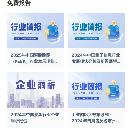
免费报告
2025年中国聚醚醚酮
2024年中国量子信息行业
（PEEK）行业发展现状及
发展现状分析及前景展望报
前景展望报告
告
2024年中国炭黑行业企业
工业园区大数据系列：
洞析报告
2024年四川省及各市州工
业园区全景洞析报告