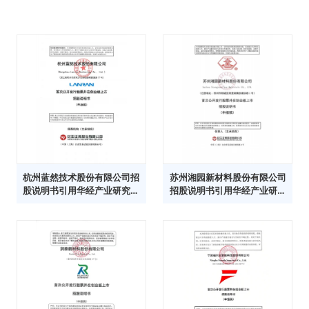
杭州蓝然技术股份有限公司招
苏州湘园新材料股份有限公司
股说明书引用华经产业研究院
招股说明书引用华经产业研究
数据
院数据