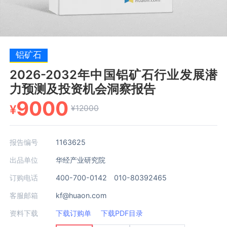
铝矿石
2026-2032年中国铝矿石行业发展潜
力预测及投资机会洞察报告
9000
¥
¥12000
报告编号
1163625
出品单位
华经产业研究院
订购电话
400-700-0142 010-80392465
客服邮箱
kf@huaon.com
资料下载
下载订购单
下载PDF目录