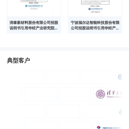
润泰新材料股份有限公司招股
宁波福尔达智能科技股份有限
说明书引用华经产业研究院数
公司招股说明书引用华经产业
据
研究院数据
典型客户