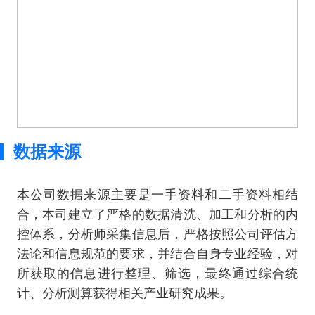
数据来源
本公司数据来源主要是一手资料和二手资料相结
合，本司建立了严格的数据清洗、加工和分析的内
控体系，分析师采集信息后，严格按照公司评估方
法论和信息规范的要求，并结合自身专业经验，对
所获取的信息进行整理、筛选，最终通过综合统
计、分析测算获得相关产业研究成果。