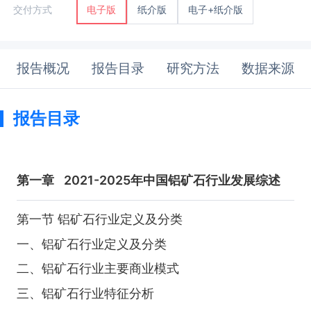
纸介版
电子+纸介版
交付方式
电子版
报告概况
报告目录
研究方法
数据来源
报告目录
第一章
2021-2025年中国铝矿石行业发展综述
第一节 铝矿石行业定义及分类
一、铝矿石行业定义及分类
二、铝矿石行业主要商业模式
三、铝矿石行业特征分析