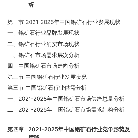
析
第一节 2021-2025年中国铝矿石行业发展现状
一、铝矿石行业品牌发展现状
二、铝矿石行业消费市场现状
三、铝矿石市场需求层次分析
四、中国铝矿石市场走向分析
第二节 中国铝矿石行业发展状况
第三节 中国铝矿石行业供需分析
一、2021-2025年中国铝矿石市场供给总量分析
二、2021-2025年中国铝矿石市场需求结构分析
第四章
2021-2025年中国铝矿石行业竞争形势及
策略