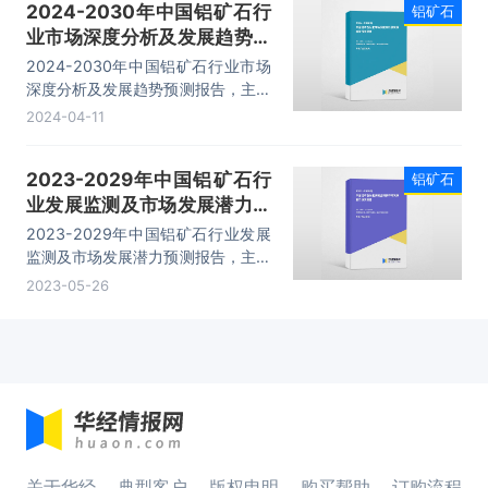
2024-2030年中国铝矿石行
铝矿石
业市场深度分析及发展趋势预
测报告
2024-2030年中国铝矿石行业市场
深度分析及发展趋势预测报告，主要
包括行业产业链分析、重点企业发展
2024-04-11
分析、企业管理策略建议、发展前景
预测等内容。
2023-2029年中国铝矿石行
铝矿石
业发展监测及市场发展潜力预
测报告
2023-2029年中国铝矿石行业发展
监测及市场发展潜力预测报告，主要
包括行业产业链分析、重点企业发展
2023-05-26
分析、企业管理策略建议、发展前景
预测等内容。
关于华经
典型客户
版权申明
购买帮助
订购流程