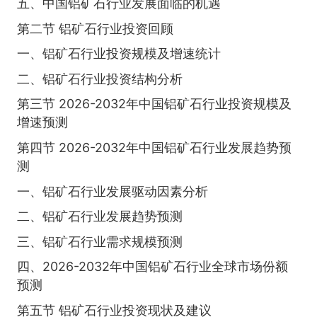
五、中国铝矿石行业发展面临的机遇
第二节 铝矿石行业投资回顾
一、铝矿石行业投资规模及增速统计
二、铝矿石行业投资结构分析
第三节 2026-2032年中国铝矿石行业投资规模及
增速预测
第四节 2026-2032年中国铝矿石行业发展趋势预
测
一、铝矿石行业发展驱动因素分析
二、铝矿石行业发展趋势预测
三、铝矿石行业需求规模预测
四、2026-2032年中国铝矿石行业全球市场份额
预测
第五节 铝矿石行业投资现状及建议