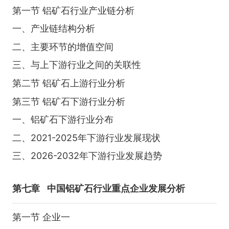
第一节 铝矿石行业产业链分析
一、产业链结构分析
二、主要环节的增值空间
三、与上下游行业之间的关联性
第二节 铝矿石上游行业分析
第三节 铝矿石下游行业分析
一、铝矿石下游行业分布
二、2021-2025年下游行业发展现状
三、2026-2032年下游行业发展趋势
第七章
中国铝矿石行业重点企业发展分析
第一节 企业一