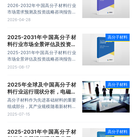
略咨询报告
2026-2032年中国高分子材料行业
市场需求预测及投资战略咨询报告，
主要包括行业上下游分析及其影响、
2026-04-28
发展及投资前景预测分析、投资风险
分析、发展策略及投资建议分析等内
2025-2031年中国高分子材
高分子材料
容。
料行业市场全景评估及投资战
略咨询报告
2025-2031年中国高分子材料行业
市场全景评估及投资战略咨询报告，
主要包括行业重点企业分析、市场趋
2025-08-17
势与前景预测、投资风险预测分析、
投资研究等内容。
2025年全球及中国高分子材
高分子材料
料行业运行现状分析，电磁响
应型高分子材料是主要发展方
高分子材料作为先进基础材料的重要
向「图」
组成部分，其产业规模随着新材料产
业的快速发展而不断扩大。数据显
2025-07-15
示，全球高分子材料市场规模从
2020年的近30万亿元增长至2024
2025-2031年中国高分子材
高分子材料
年的约45.61万亿元，期间复合年增