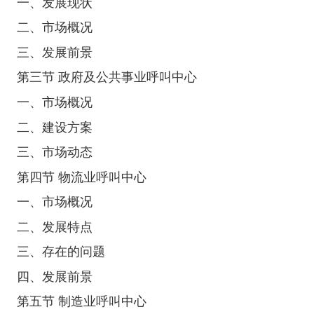
一、发展现状
二、市场概况
三、发展前景
第三节 政府及公共事业呼叫中心
一、市场概况
二、建设方案
三、市场动态
第四节 物流业呼叫中心
一、市场概况
二、发展特点
三、存在的问题
四、发展前景
第五节 制造业呼叫中心