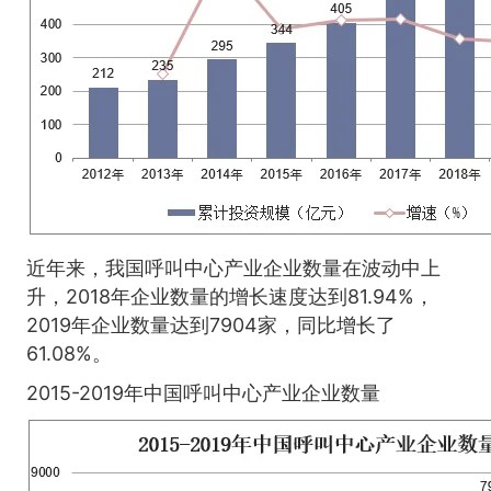
近年来，我国呼叫中心产业企业数量在波动中上
升，2018年企业数量的增长速度达到81.94%，
2019年企业数量达到7904家，同比增长了
61.08%。
2015-2019年中国呼叫中心产业企业数量