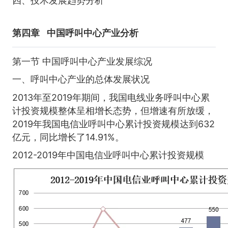
四、技术发展趋势分析
第四章
中国呼叫中心产业分析
第一节 中国呼叫中心产业发展综况
一、呼叫中心产业的总体发展状况
2013年至2019年期间，我国电线业务呼叫中心累
计投资规模整体呈相增长态势，但增速有所放缓，
2019年我国电信业呼叫中心累计投资规模达到632
亿元，同比增长了14.91%。
2012-2019年中国电信业呼叫中心累计投资规模