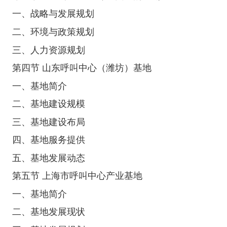
一、战略与发展规划
二、环境与政策规划
三、人力资源规划
第四节 山东呼叫中心（潍坊）基地
一、基地简介
二、基地建设规模
三、基地建设布局
四、基地服务提供
五、基地发展动态
第五节 上海市呼叫中心产业基地
一、基地简介
二、基地发展现状