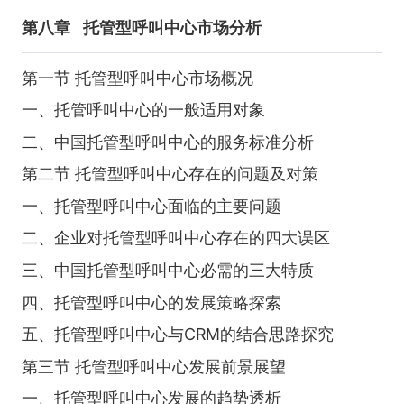
第八章
托管型呼叫中心市场分析
第一节 托管型呼叫中心市场概况
一、托管呼叫中心的一般适用对象
二、中国托管型呼叫中心的服务标准分析
第二节 托管型呼叫中心存在的问题及对策
一、托管型呼叫中心面临的主要问题
二、企业对托管型呼叫中心存在的四大误区
三、中国托管型呼叫中心必需的三大特质
四、托管型呼叫中心的发展策略探索
五、托管型呼叫中心与CRM的结合思路探究
第三节 托管型呼叫中心发展前景展望
一、托管型呼叫中心发展的趋势透析