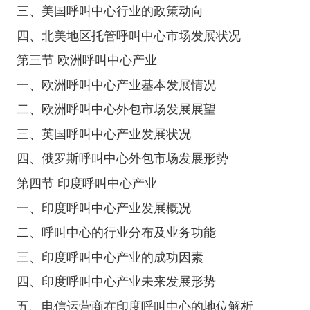
三、美国呼叫中心行业的政策动向
四、北美地区托管呼叫中心市场发展状况
第三节 欧洲呼叫中心产业
一、欧洲呼叫中心产业基本发展情况
二、欧洲呼叫中心外包市场发展展望
三、英国呼叫中心产业发展状况
四、俄罗斯呼叫中心外包市场发展形势
第四节 印度呼叫中心产业
一、印度呼叫中心产业发展概况
二、呼叫中心的行业分布及业务功能
三、印度呼叫中心产业的成功因素
四、印度呼叫中心产业未来发展形势
五、电信运营商在印度呼叫中心的地位解析