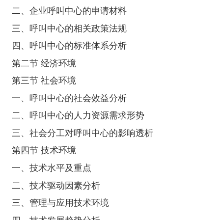
二、企业呼叫中心的申请材料
三、呼叫中心的相关政策法规
四、呼叫中心的标准体系分析
第二节 经济环境
第三节 社会环境
一、呼叫中心的社会效益分析
二、呼叫中心的人力资源需求形势
三、社会分工对呼叫中心的影响透析
第四节 技术环境
一、技术水平及重点
二、技术驱动因素分析
三、管理与应用技术环境