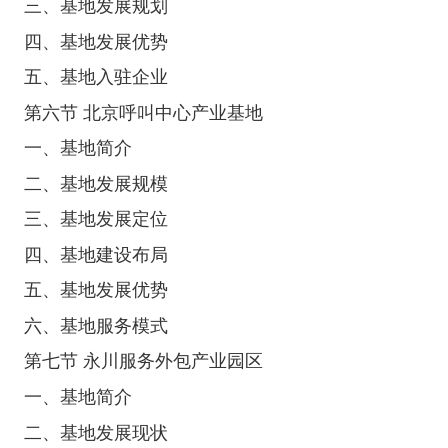
三、基地发展规划
四、基地发展优势
五、基地入驻企业
第六节 北京呼叫中心产业基地
一、基地简介
二、基地发展规模
三、基地发展定位
四、基地建设布局
五、基地发展优势
六、基地服务模式
第七节 永川服务外包产业园区
一、基地简介
二、基地发展现状