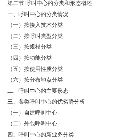
第二节 呼叫中心的分类和形态概述
一、呼叫中心的分类情况
（一）按接入技术分类
（二）按呼叫类型分类
（三）按规模分类
（四）按功能分类
（五）按使用性质分类
（六）按分布地点分类
二、呼叫中心的主要形态
三、各类呼叫中心的优劣势分析
（一）自建呼叫中心
（二）外包呼叫中心
四、呼叫中心的新业务分类