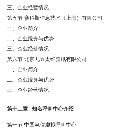
三、企业经营情况
第五节 赛科斯信息技术（上海）有限公司
一、企业简介
二、企业服务与优势
三、企业经营情况
第六节 北京九五太维资讯有限公司
一、企业简介
二、企业服务与优势
三、企业经营情况
第十二章
知名呼叫中心介绍
第一节 中国电信虚拟呼叫中心