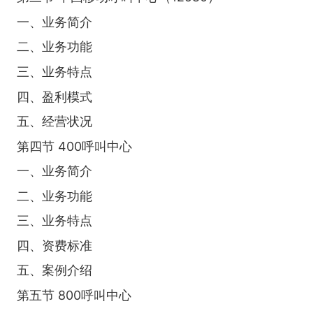
一、业务简介
二、业务功能
三、业务特点
四、盈利模式
五、经营状况
第四节 400呼叫中心
一、业务简介
二、业务功能
三、业务特点
四、资费标准
五、案例介绍
第五节 800呼叫中心