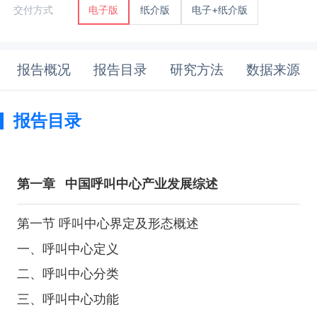
纸介版
电子+纸介版
交付方式
电子版
报告概况
报告目录
研究方法
数据来源
报告目录
第一章
中国呼叫中心产业发展综述
第一节 呼叫中心界定及形态概述
一、呼叫中心定义
二、呼叫中心分类
三、呼叫中心功能