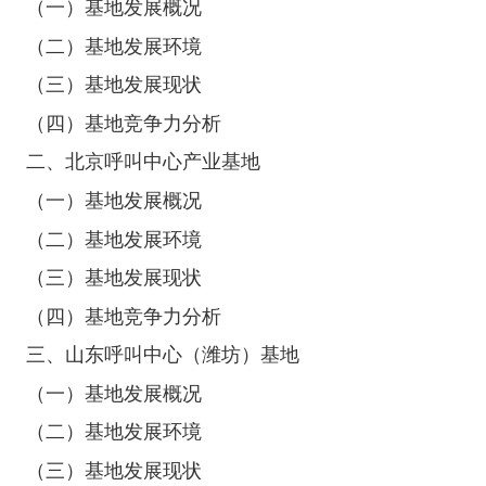
（一）基地发展概况
（二）基地发展环境
（三）基地发展现状
（四）基地竞争力分析
二、北京呼叫中心产业基地
（一）基地发展概况
（二）基地发展环境
（三）基地发展现状
（四）基地竞争力分析
三、山东呼叫中心（潍坊）基地
（一）基地发展概况
（二）基地发展环境
（三）基地发展现状