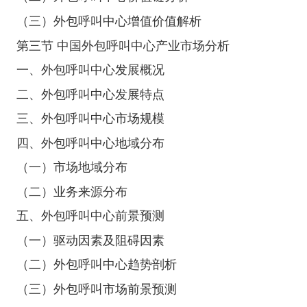
（三）外包呼叫中心增值价值解析
第三节 中国外包呼叫中心产业市场分析
一、外包呼叫中心发展概况
二、外包呼叫中心发展特点
三、外包呼叫中心市场规模
四、外包呼叫中心地域分布
（一）市场地域分布
（二）业务来源分布
五、外包呼叫中心前景预测
（一）驱动因素及阻碍因素
（二）外包呼叫中心趋势剖析
（三）外包呼叫市场前景预测