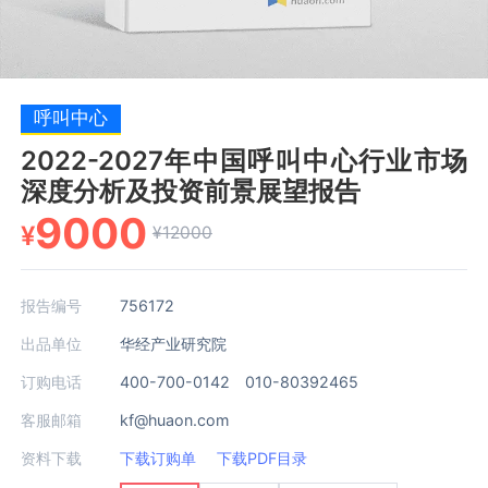
呼叫中心
2022-2027年中国呼叫中心行业市场
深度分析及投资前景展望报告
9000
¥
¥12000
报告编号
756172
出品单位
华经产业研究院
订购电话
400-700-0142 010-80392465
客服邮箱
kf@huaon.com
资料下载
下载订购单
下载PDF目录