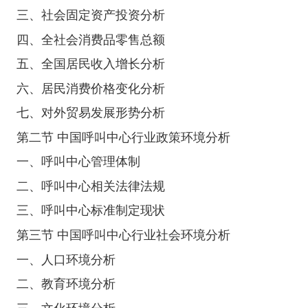
三、社会固定资产投资分析
四、全社会消费品零售总额
五、全国居民收入增长分析
六、居民消费价格变化分析
七、对外贸易发展形势分析
第二节 中国呼叫中心行业政策环境分析
一、呼叫中心管理体制
二、呼叫中心相关法律法规
三、呼叫中心标准制定现状
第三节 中国呼叫中心行业社会环境分析
一、人口环境分析
二、教育环境分析