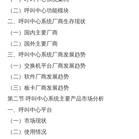
（二）呼叫中心功能模块
二、呼叫中心系统厂商生存现状
（一）国内主要厂商
（二）国外主要厂商
三、呼叫中心系统厂商发展趋势
（一）交换机平台厂商发展趋势
（二）软件厂商发展趋势
（三）板卡厂商发展趋势
第二节 呼叫中心系统主要产品市场分析
一、呼叫中心平台
（一）市场现状
（二）使用情况