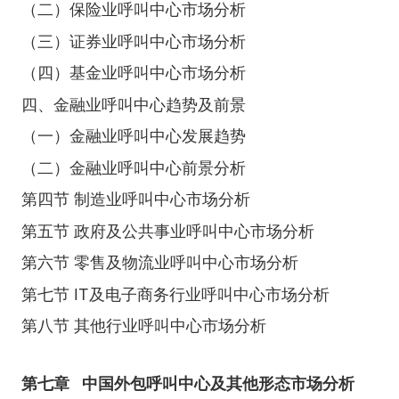
（二）保险业呼叫中心市场分析
（三）证券业呼叫中心市场分析
（四）基金业呼叫中心市场分析
四、金融业呼叫中心趋势及前景
（一）金融业呼叫中心发展趋势
（二）金融业呼叫中心前景分析
第四节 制造业呼叫中心市场分析
第五节 政府及公共事业呼叫中心市场分析
第六节 零售及物流业呼叫中心市场分析
第七节 IT及电子商务行业呼叫中心市场分析
第八节 其他行业呼叫中心市场分析
第七章
中国外包呼叫中心及其他形态市场分析