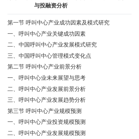
与投融资分析
第一节 呼叫中心产业成功因素及模式研究
一、呼叫中心产业关键成功因素
二、中国呼叫中心产业发展模式研究
三、中国呼叫中心管理模式变化点
第二节 呼叫中心产业前景分析
一、呼叫中心业未来展望与思考
二、呼叫中心产业发展前景分析
三、呼叫中心产业发展趋势分析
第三节 呼叫中心产业规模预测
一、呼叫中心产业投资规模预测
二、呼叫中心产业发展规模预测