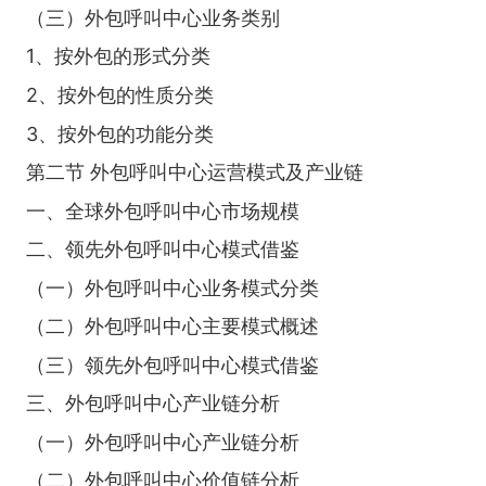
（三）外包呼叫中心业务类别
1、按外包的形式分类
2、按外包的性质分类
3、按外包的功能分类
第二节 外包呼叫中心运营模式及产业链
一、全球外包呼叫中心市场规模
二、领先外包呼叫中心模式借鉴
（一）外包呼叫中心业务模式分类
（二）外包呼叫中心主要模式概述
（三）领先外包呼叫中心模式借鉴
三、外包呼叫中心产业链分析
（一）外包呼叫中心产业链分析
（二）外包呼叫中心价值链分析