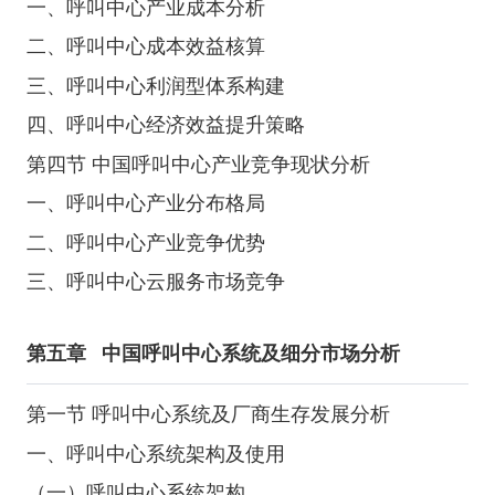
一、呼叫中心产业成本分析
二、呼叫中心成本效益核算
三、呼叫中心利润型体系构建
四、呼叫中心经济效益提升策略
第四节 中国呼叫中心产业竞争现状分析
一、呼叫中心产业分布格局
二、呼叫中心产业竞争优势
三、呼叫中心云服务市场竞争
第五章
中国呼叫中心系统及细分市场分析
第一节 呼叫中心系统及厂商生存发展分析
一、呼叫中心系统架构及使用
（一）呼叫中心系统架构