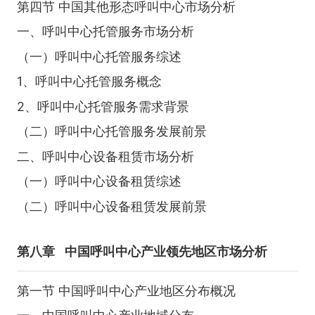
第四节 中国其他形态呼叫中心市场分析
一、呼叫中心托管服务市场分析
（一）呼叫中心托管服务综述
1、呼叫中心托管服务概念
2、呼叫中心托管服务需求背景
（二）呼叫中心托管服务发展前景
二、呼叫中心设备租赁市场分析
（一）呼叫中心设备租赁综述
（二）呼叫中心设备租赁发展前景
第八章
中国呼叫中心产业领先地区市场分析
第一节 中国呼叫中心产业地区分布概况