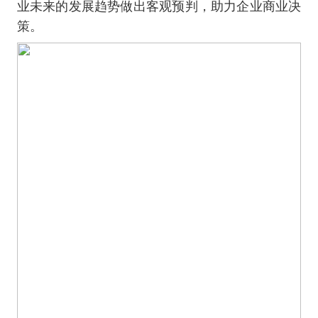
业未来的发展趋势做出客观预判，助力企业商业决
策。