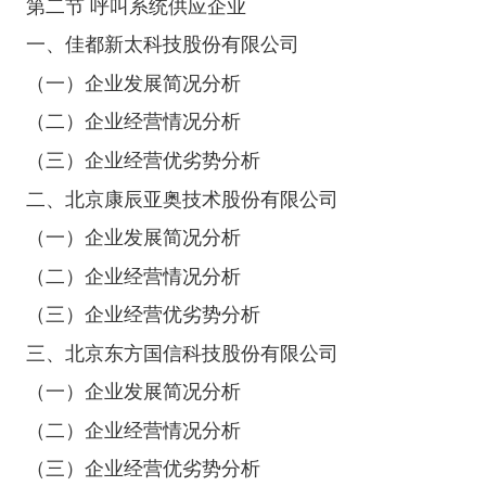
第二节 呼叫系统供应企业
一、佳都新太科技股份有限公司
（一）企业发展简况分析
（二）企业经营情况分析
（三）企业经营优劣势分析
二、北京康辰亚奥技术股份有限公司
（一）企业发展简况分析
（二）企业经营情况分析
（三）企业经营优劣势分析
三、北京东方国信科技股份有限公司
（一）企业发展简况分析
（二）企业经营情况分析
（三）企业经营优劣势分析