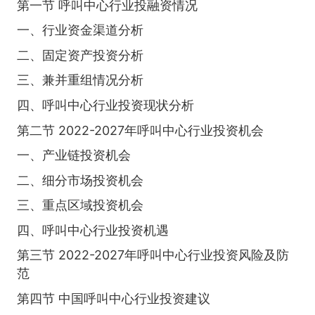
第一节 呼叫中心行业投融资情况
一、行业资金渠道分析
二、固定资产投资分析
三、兼并重组情况分析
四、呼叫中心行业投资现状分析
第二节 2022-2027年呼叫中心行业投资机会
一、产业链投资机会
二、细分市场投资机会
三、重点区域投资机会
四、呼叫中心行业投资机遇
第三节 2022-2027年呼叫中心行业投资风险及防
范
第四节 中国呼叫中心行业投资建议