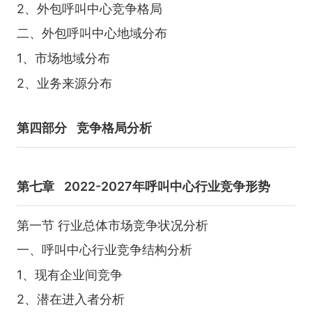
2、外包呼叫中心竞争格局
二、外包呼叫中心地域分布
1、市场地域分布
2、业务来源分布
第四部分
竞争格局分析
第七章
2022-2027年呼叫中心行业竞争形势
第一节 行业总体市场竞争状况分析
一、呼叫中心行业竞争结构分析
1、现有企业间竞争
2、潜在进入者分析