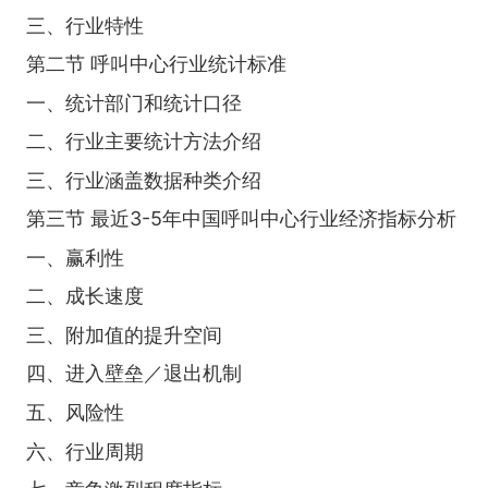
三、行业特性
第二节 呼叫中心行业统计标准
一、统计部门和统计口径
二、行业主要统计方法介绍
三、行业涵盖数据种类介绍
第三节 最近3-5年中国呼叫中心行业经济指标分析
一、赢利性
二、成长速度
三、附加值的提升空间
四、进入壁垒／退出机制
五、风险性
六、行业周期