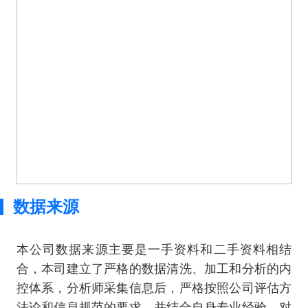
数据来源
本公司数据来源主要是一手资料和二手资料相结
合，本司建立了严格的数据清洗、加工和分析的内
控体系，分析师采集信息后，严格按照公司评估方
法论和信息规范的要求，并结合自身专业经验，对