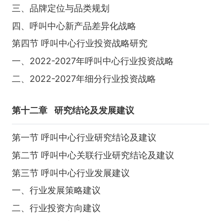
三、品牌定位与品类规划
四、呼叫中心新产品差异化战略
第四节 呼叫中心行业投资战略研究
一、2022-2027年呼叫中心行业投资战略
二、2022-2027年细分行业投资战略
第十二章
研究结论及发展建议
第一节 呼叫中心行业研究结论及建议
第二节 呼叫中心关联行业研究结论及建议
第三节 呼叫中心行业发展建议
一、行业发展策略建议
二、行业投资方向建议