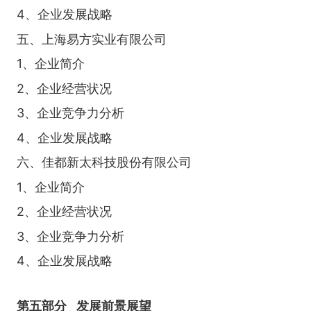
4、企业发展战略
五、上海易方实业有限公司
1、企业简介
2、企业经营状况
3、企业竞争力分析
4、企业发展战略
六、佳都新太科技股份有限公司
1、企业简介
2、企业经营状况
3、企业竞争力分析
4、企业发展战略
第五部分
发展前景展望