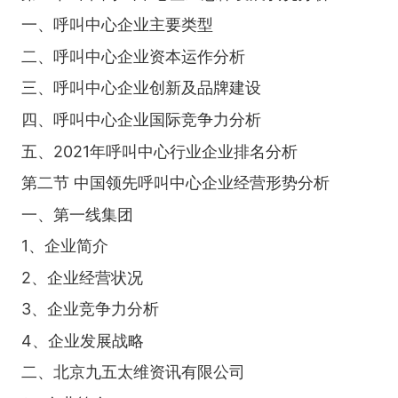
一、呼叫中心企业主要类型
二、呼叫中心企业资本运作分析
三、呼叫中心企业创新及品牌建设
四、呼叫中心企业国际竞争力分析
五、2021年呼叫中心行业企业排名分析
第二节 中国领先呼叫中心企业经营形势分析
一、第一线集团
1、企业简介
2、企业经营状况
3、企业竞争力分析
4、企业发展战略
二、北京九五太维资讯有限公司