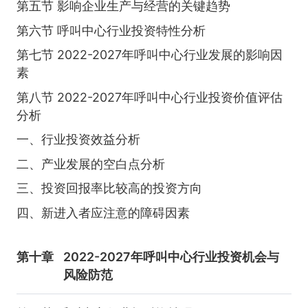
第五节 影响企业生产与经营的关键趋势
第六节 呼叫中心行业投资特性分析
第七节 2022-2027年呼叫中心行业发展的影响因
素
第八节 2022-2027年呼叫中心行业投资价值评估
分析
一、行业投资效益分析
二、产业发展的空白点分析
三、投资回报率比较高的投资方向
四、新进入者应注意的障碍因素
第十章
2022-2027年呼叫中心行业投资机会与
风险防范