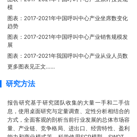
模
图表：2017-2021年中国呼叫中心产业坐席数变化
趋势
图表：2017-2021年中国呼叫中心产业销售规模发
展
图表：2017-2021年我国呼叫中心产业从业人员数
更多图表见正文……
研究方法
报告研究基于研究团队收集的大量一手和二手信
息，使用桌面研究与定量调查、定性分析相结合的
方式，全面客观的剖析当前行业发展的总体市场容
量、产业链、竞争格局、进出口、经营特性、盈利
能力和商业模式等。科学使用SCP模型、SWOT、