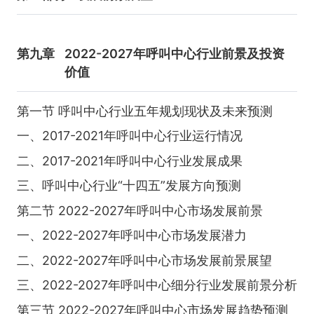
第九章
2022-2027年呼叫中心行业前景及投资
价值
第一节 呼叫中心行业五年规划现状及未来预测
一、2017-2021年呼叫中心行业运行情况
二、2017-2021年呼叫中心行业发展成果
三、呼叫中心行业“十四五”发展方向预测
第二节 2022-2027年呼叫中心市场发展前景
一、2022-2027年呼叫中心市场发展潜力
二、2022-2027年呼叫中心市场发展前景展望
三、2022-2027年呼叫中心细分行业发展前景分析
第三节 2022-2027年呼叫中心市场发展趋势预测