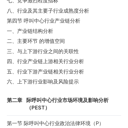
七、竞争激烈程度指标
八、行业及其主要子行业成熟度分析
第四节 呼叫中心行业产业链分析
一、产业链结构分析
二、主要环节 的增值空间
三、与上下游行业之间的关联性
四、行业产业链上游相关行业分析
五、行业下游产业链相关行业分析
六、上下游行业影响及风险提示
第二章
际呼叫中心行业市场环境及影响分析
（PEST）
第一节 际呼叫中心行业政治法律环境（P）