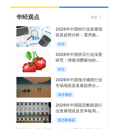
华经观点
更多
2026年中国钽行业发展现
状及趋势分析：需求曲线
陡峭与供给曲线平缓的博
钽业
弈加剧「图」
2026年中国拼豆行业深度
研究：情绪消费驱动的新
兴手工赛道「图」
拼豆
2026年中国海洋捕捞行业
市场现状及发展趋势分
析：科技赋能与智能化转
海洋捕捞
型加速「图」
2026年中国固态断路器行
业发展现状及竞争格局分
析：国际巨头领跑技术，
固态断路器
国内企业加速追赶「图」