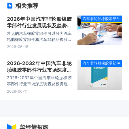
相关推荐
2026年中国汽车非轮胎橡胶
汽车非轮胎橡胶零部件
零部件行业发展现状及趋势分
析，大型化、专业化发展，自
常见的汽车橡胶零部件可以分为汽车
动化、智能化升级「图」
轮胎橡胶零部件和汽车非轮胎橡胶零
部件，其中汽车轮胎橡胶零部件生胶
2026-06-18
消耗量占60％左右，非轮胎橡胶零
部件占40％左右。据测算2025年我
2026-2032年中国汽车非轮
汽车非轮胎橡胶零部件
国非轮胎橡胶零部件年市场规模约为
胎橡胶零部件行业市场深度调
688亿元，市场空间广阔。随着汽车
轻量化的趋势越发显著以及对汽车性
查及投资规划建议报告
2026-2032年中国汽车非轮胎橡胶
能、乘坐舒适性、操纵稳定性等性能
零部件行业市场深度调查及投资规划
要求的日益提高，橡胶零部件在汽车
建议报告，主要包括行业竞争格局分
2026-06-11
中的用量将进一步上升。
析、主要优势企业分析、发展前景预
测、研究结论及投资建议等内容。