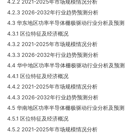
4.2.2 2021-2025年市场规模情况分析
4.2.3 2026-2032年行业趋势预测分析
4.3 华东地区功率半导体栅极驱动行业分析及预测
4.3.1 区位特征及经济概况
4.3.2 2021-2025年市场规模情况分析
4.3.3 2026-2032年行业趋势预测分析
4.4 华中地区功率半导体栅极驱动行业分析及预测
4.4.1 区位特征及经济概况
4.4.2 2021-2025年市场规模情况分析
4.4.3 2026-2032年行业趋势预测分析
4.5 华南地区功率半导体栅极驱动行业分析及预测
4.5.1 区位特征及经济概况
4.5.2 2021-2025年市场规模情况分析