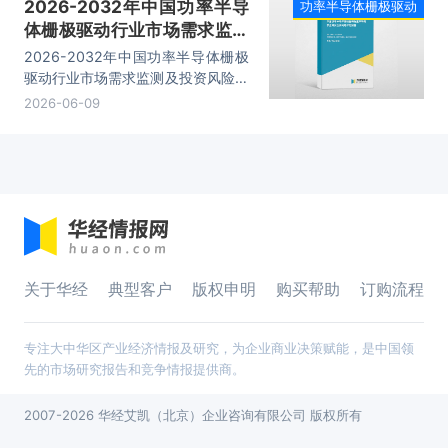
2026-2032年中国功率半导
功率半导体栅极驱动
体栅极驱动行业市场需求监测
及投资风险评估报告
2026-2032年中国功率半导体栅极
驱动行业市场需求监测及投资风险评
估报告，主要包括行业竞争形势及策
2026-06-09
略、重点企业发展分析、投资前景、
投资风险及策略建议等内容。
关于华经
典型客户
版权申明
购买帮助
订购流程
专注大中华区产业经济情报及研究，为企业商业决策赋能，是中国领
先的市场研究报告和竞争情报提供商。
2007-2026 华经艾凯（北京）企业咨询有限公司 版权所有