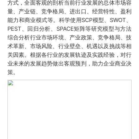
方式，全面客观的剖析当前行业发展的总体市场容
量、产业链、竞争格局、进出口、经营特性、盈利
能力和商业模式等。科学使用SCP模型、SWOT、
PEST、回归分析、SPACE矩阵等研究模型与方法
综合分析行业市场环境、产业政策、竞争格局、技
术革新、市场风险、行业壁垒、机遇以及挑战等相
关因素。根据各行业的发展轨迹及实践经验，对行
业未来的发展趋势做出客观预判，助力企业商业决
策。