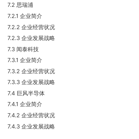
7.2 思瑞浦
7.2.1 企业简介
7.2.2 企业经营状况
7.2.3 企业发展战略
7.3 闻泰科技
7.3.1 企业简介
7.3.2 企业经营状况
7.3.3 企业发展战略
7.4 巨风半导体
7.4.1 企业简介
7.4.2 企业经营状况
7.4.3 企业发展战略