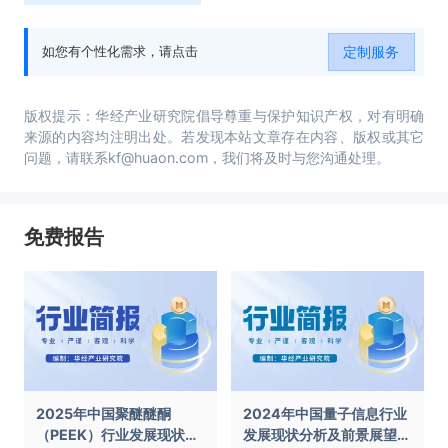
定制服务
如您有个性化需求，请点击
版权提示：华经产业研究院倡导尊重与保护知识产权，对有明确
来源的内容均注明出处。若发现本站文章存在内容、版权或其它
问题，请联系kf@huaon.com，我们将及时与您沟通处理。
免费报告
2025年中国聚醚醚酮
2024年中国量子信息行业
（PEEK）行业发展现状及
发展现状分析及前景展望报