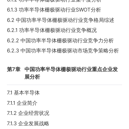
6.1.3 功率半导体栅极驱动行业SWOT分析
6.2 中国功率半导体栅极驱动行业竞争格局综述
6.2.1 功率半导体栅极驱动行业竞争概况
6.2.2 中国功率半导体栅极驱动行业竞争力分析
6.2.3 中国功率半导体栅极驱动市场竞争策略分析
第7章
中国功率半导体栅极驱动行业重点企业发
展分析
7.1 基本半导体
7.1.1 企业简介
7.1.2 企业经营状况
7.1.3 企业发展战略