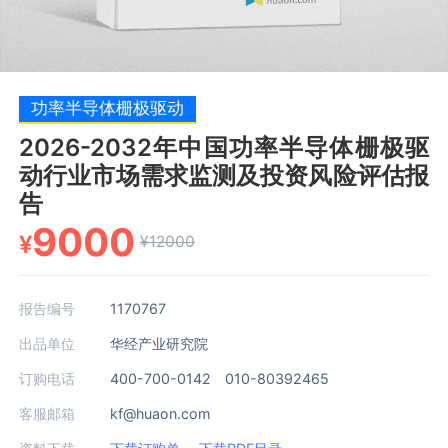
功率半导体栅极驱动
2026-2032年中国功率半导体栅极驱
动行业市场需求监测及投资风险评估报
告
9000
¥
¥12000
报告编号
1170767
出品单位
华经产业研究院
订购电话
400-700-0142 010-80392465
客服邮箱
kf@huaon.com