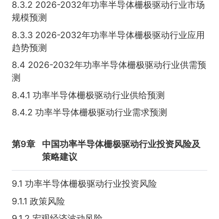
8.3.2 2026-2032年功率半导体栅极驱动行业市场
规模预测
8.3.3 2026-2032年功率半导体栅极驱动行业应用
趋势预测
8.4 2026-2032年功率半导体栅极驱动行业供需预
测
8.4.1 功率半导体栅极驱动行业供给预测
8.4.2 功率半导体栅极驱动行业需求预测
第9章
中国功率半导体栅极驱动行业投资风险及
策略建议
9.1 功率半导体栅极驱动行业投资风险
9.1.1 政策风险
9.1.2 宏观经济波动风险