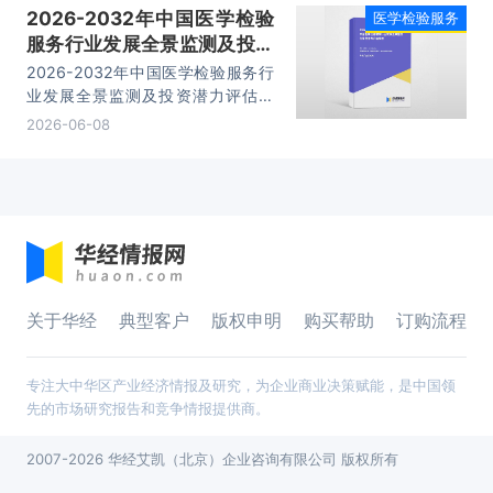
2026-2032年中国医学检验
医学检验服务
业发展较为迅速，2018年我国医学
服务行业发展全景监测及投资
检验行业市场规模为4010亿，在
2025年达到8448亿元，年复合增
潜力评估报告
2026-2032年中国医学检验服务行
长率为11.23%。
业发展全景监测及投资潜力评估报
告，主要包括行业生产厂商竞争力分
2026-06-08
析、竞争格局分析、投资机遇及潜力
分析、研究结论及投资建议等内容。
关于华经
典型客户
版权申明
购买帮助
订购流程
专注大中华区产业经济情报及研究，为企业商业决策赋能，是中国领
先的市场研究报告和竞争情报提供商。
2007-2026 华经艾凯（北京）企业咨询有限公司 版权所有