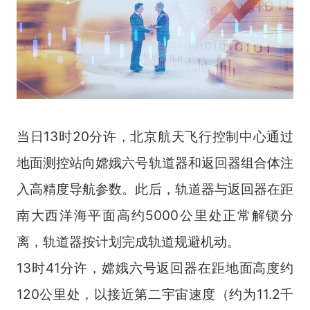
当日
13
时
20
分许，北京航天飞行控制中心通过
地面测控站向嫦娥六号轨道器和返回器组合体注
入高精度导航参数。此后，轨道器与返回器在距
南大西洋海平面高约
5000
公里处正常解锁分
离，轨道器按计划完成轨道规避机动。
13
时
41
分许，嫦娥六号返回器在距地面高度约
120
公里处，以接近第二宇宙速度（约为
11.2
千