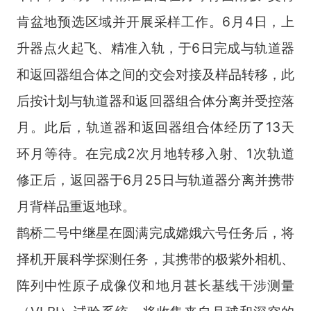
肯盆地预选区域并开展采样工作。
6
月
4
日，上
升器点火起飞、精准入轨，于
6
日完成与轨道器
和返回器组合体之间的交会对接及样品转移，此
后按计划与轨道器和返回器组合体分离并受控落
月。此后，轨道器和返回器组合体经历了
13
天
环月等待。在完成
2
次月地转移入射、
1
次轨道
修正后，返回器于
6
月
25
日与轨道器分离并携带
月背样品重返地球。
鹊桥二号中继星在圆满完成嫦娥六号任务后，将
择机开展科学探测任务，其携带的极紫外相机、
阵列中性原子成像仪和地月甚长基线干涉测量