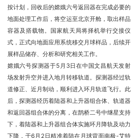
按计划，回收后的嫦娥六号返回器在完成必要的
地面处理工作后，将空运至北京开舱，取出样品
容器及搭载物。国家航天局将择机举行交接仪
式，正式向地面应用系统移交月球样品，后续开
展样品储存、分析和研究相关工作。
嫦娥六号探测器于
5
月
3
日在中国文昌航天发射
场发射升空并进入地月转移轨道。探测器经过轨
道修正、近月制动，顺利进入环月轨道飞行。此
后，探测器经历着陆器和上升器组合体、轨道器
和返回器组合体的分离，在鹊桥二号中继星支持
下，着陆器和上升器组合体实施环月降轨及动力
下降，于
6
月
2
日精准着陆在月球背面南极
-
艾特