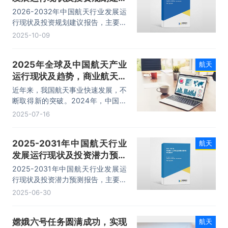
报告
2026-2032年中国航天行业发展运
行现状及投资规划建议报告，主要包
括行业竞争形势及策略、重点企业经
2025-10-09
营形势分析、投资前景、研究结论及
投资建议等内容。
2025年全球及中国航天产业
航天
运行现状及趋势，商业航天快
速发展，需求增长迅猛「图」
近年来，我国航天事业快速发展，不
断取得新的突破。2024年，中国航
天发射活动呈现出蓬勃发展的新态
2025-07-16
势，取得了令人瞩目的显著成果，全
年完成航天发射次数达到68次，再
2025-2031年中国航天行业
航天
创记录，其中66发成功，2发失败，
发展运行现状及投资潜力预测
成功率约97%。航天事业的进展标志
着我国技术水平和综合国力的提升。
报告
2025-2031年中国航天行业发展运
行现状及投资潜力预测报告，主要包
括行业竞争形势及策略、重点企业经
2025-06-30
营形势分析、投资前景、研究结论及
投资建议等内容。
嫦娥六号任务圆满成功，实现
航天