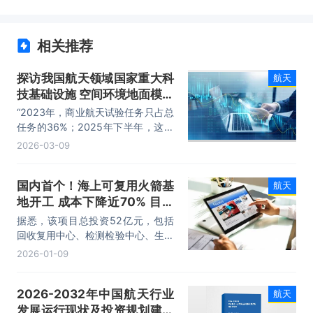
相关推荐
探访我国航天领域国家重大科
航天
技基础设施 空间环境地面模拟
装置
“2023年，商业航天试验任务只占总
任务的36%；2025年下半年，这一
比例已经提高到了67%。”李立毅介
2026-03-09
绍，通过提高加速器的束流能量，并
减少抽真空和转接线的环节，装置的
国内首个！海上可复用火箭基
航天
试验速度提升到每小时6个器件，支
地开工 成本下降近70% 目标
撑我国多个星座大部分卫星电子系统
的地面考核与验证，推动我国低轨星
发射成本2万元/公斤
据悉，该项目总投资52亿元，包括
座的快速布局。
回收复用中心、检测检验中心、生产
制造中心，建成后将具备年产25发
2026-01-09
火箭的规模化制造能力，并实现火箭
回收后的快速检测、维修与复用。
2026-2032年中国航天行业
航天
发展运行现状及投资规划建议