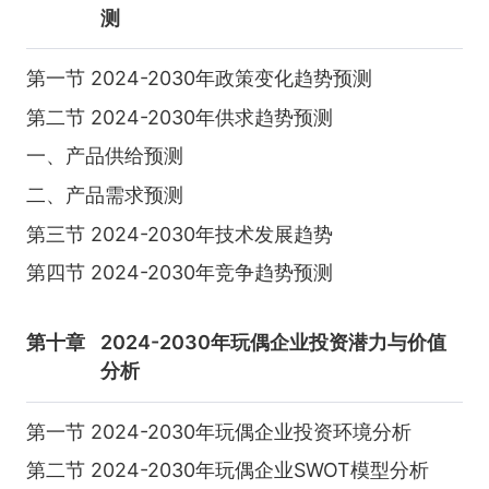
测
第一节 2024-2030年政策变化趋势预测
第二节 2024-2030年供求趋势预测
一、产品供给预测
二、产品需求预测
第三节 2024-2030年技术发展趋势
第四节 2024-2030年竞争趋势预测
第十章
2024-2030年玩偶企业投资潜力与价值
分析
第一节 2024-2030年玩偶企业投资环境分析
第二节 2024-2030年玩偶企业SWOT模型分析