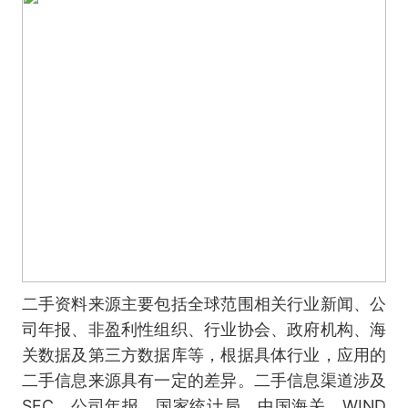
二手资料来源主要包括全球范围相关行业新闻、公
司年报、非盈利性组织、行业协会、政府机构、海
关数据及第三方数据库等，根据具体行业，应用的
二手信息来源具有一定的差异。二手信息渠道涉及
SEC、公司年报、国家统计局、中国海关、WIND