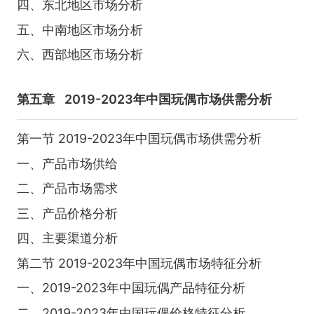
四、东北地区市场分析
五、中南地区市场分析
六、西部地区市场分析
第五章
2019-2023年中国玩偶市场供需分析
第一节 2019-2023年中国玩偶市场供需分析
一、产品市场供给
二、产品市场需求
三、产品价格分析
四、主要渠道分析
第二节 2019-2023年中国玩偶市场特征分析
一、2019-2023年中国玩偶产品特征分析
二、2019-2023年中国玩偶价格特征分析