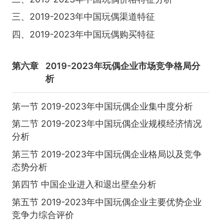
三、2019-2023年中国玩偶渠道特征
四、2019-2023年中国玩偶购买特征
第六章
2019-2023年玩偶企业市场竞争格局分
析
第一节 2019-2023年中国玩偶企业集中度分析
第二节 2019-2023年中国玩偶企业规模经济情况
分析
第三节 2019-2023年中国玩偶企业格局以及竞争
态势分析
第四节 中国企业进入和退出壁垒分析
第五节 2019-2023年中国玩偶企业主要优势企业
竞争力综合评价