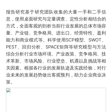
报告研究基于研究团队收集的大量一手和二手信
息，使用桌面研究与定量调查、定性分析相结合的
方式，全面客观的剖析当前行业发展的总体市场容
量、产业链、竞争格局、进出口、经营特性、盈利
能力和商业模式等。科学使用SCP模型、SWOT、
PEST、回归分析、SPACE矩阵等研究模型与方法
综合分析行业市场环境、产业政策、竞争格局、技
术革新、市场风险、行业壁垒、机遇以及挑战等相
关因素。根据各行业的发展轨迹及实践经验，对行
业未来的发展趋势做出客观预判，助力企业商业决
策。