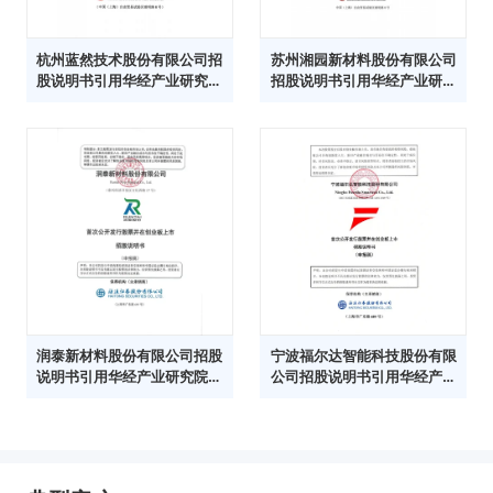
杭州蓝然技术股份有限公司招
苏州湘园新材料股份有限公司
股说明书引用华经产业研究院
招股说明书引用华经产业研究
数据
院数据
润泰新材料股份有限公司招股
宁波福尔达智能科技股份有限
说明书引用华经产业研究院数
公司招股说明书引用华经产业
据
研究院数据