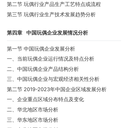
第二节 玩偶行业产品生产工艺特点或流程
第三节 玩偶行业生产技术发展趋势分析
第四章
中国玩偶企业发展情况分析
第一节 中国玩偶企业发展分析
一、当前玩偶企业运行情况及特点分析
二、中国玩偶企业产品结构分析
三、中国玩偶企业与宏观经济相关性分析
第二节 2019-2023年中国企业区域发展分析
一、企业重点区域分布特点及变化
二、华北地区市场分析
三、华东地区市场分析