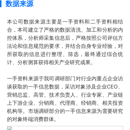
数据来源
本公司数据来源主要是一手资料和二手资料相结
合，本司建立了严格的数据清洗、加工和分析的内
控体系，分析师采集信息后，严格按照公司评估方
法论和信息规范的要求，并结合自身专业经验，对
所获取的信息进行整理、筛选，最终通过综合统
计、分析测算获得相关产业研究成果。
一手资料来源于我司调研部门对行业内重点企业访
谈获取的一手信息数据，采访对象涉及企业CEO、
营销总监、高管、技术负责人、行业专家、产业链
上下游企业、分销商、代理商、经销商、相关投资
机构等。市场调研部分的一手信息来源为需要研究
的对象终端消费群体。