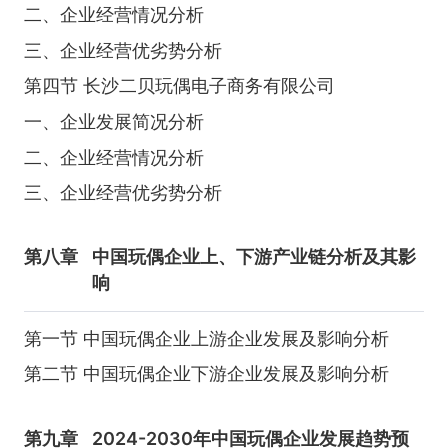
二、企业经营情况分析
三、企业经营优劣势分析
第四节 长沙二贝玩偶电子商务有限公司
一、企业发展简况分析
二、企业经营情况分析
三、企业经营优劣势分析
第八章
中国玩偶企业上、下游产业链分析及其影
响
第一节 中国玩偶企业上游企业发展及影响分析
第二节 中国玩偶企业下游企业发展及影响分析
第九章
2024-2030年中国玩偶企业发展趋势预