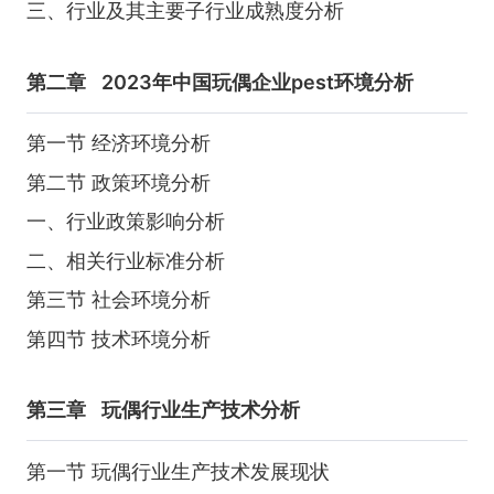
三、行业及其主要子行业成熟度分析
第二章
2023年中国玩偶企业pest环境分析
第一节 经济环境分析
第二节 政策环境分析
一、行业政策影响分析
二、相关行业标准分析
第三节 社会环境分析
第四节 技术环境分析
第三章
玩偶行业生产技术分析
第一节 玩偶行业生产技术发展现状