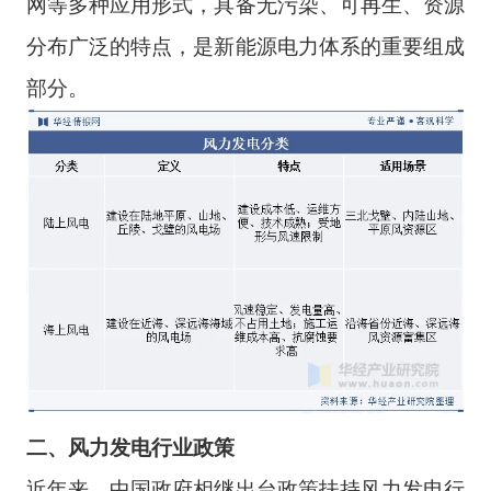
网等多种应用形式，具备无污染、可再生、资源
分布广泛的特点，是新能源电力体系的重要组成
部分。
二、
风力发电
行业
政策
近年来，中国政府相继出台政策扶持风力发电行