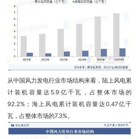
从中国风力发电行业市场结构来看，陆上风电累
计装机容量达5.9亿千瓦，占整体市场的
92.2%；海上风电累计装机容量达0.47亿千
瓦，占整体市场的7.3%。