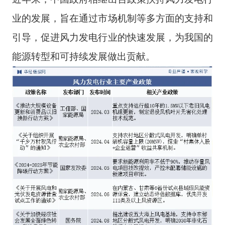
业的发展，旨在通过市场机制等多方面的支持和
引导，促进风力发电行业的快速发展，为我国的
能源转型和可持续发展做出贡献。