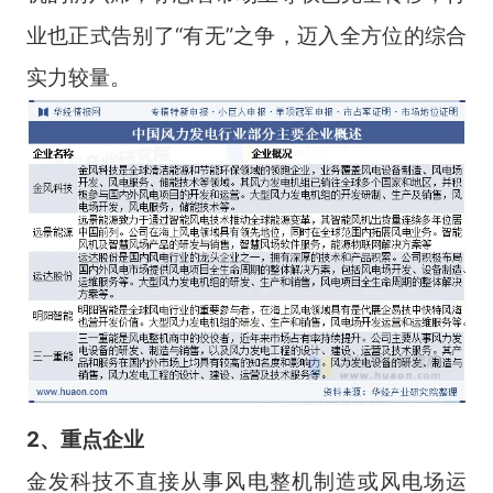
业也正式告别了“有无”之争，迈入全方位的综合
实力较量。
2、重点企业
金发科技不直接从事风电整机制造或风电场运