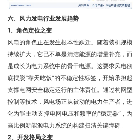
六、风力发电行业发展趋势
1、角色定位之变
风电的角色正在发生根本性跃迁。随着装机规模
持续扩大，它已不单是清洁能源的增量补充，而
是成长为电力系统中的骨干电源。这要求风电彻
底摆脱“靠天吃饭”的不稳定性标签，开始承担起
支撑电网安全稳定运行的主体责任。通过构网型
控制等技术，风电场正从被动的电力生产者，进
化为能主动支撑电网电压和频率的“稳定器”，为
高比例新能源电力系统的构建扫清关键障碍。
2、开发格局之变