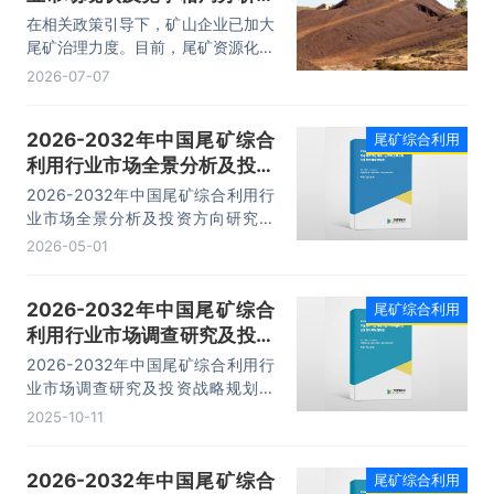
整体集中度偏低、区域分化明
在相关政策引导下，矿山企业已加大
显「图」
尾矿治理力度。目前，尾矿资源化利
用主要通过工业应用来实现，其主要
2026-07-07
涉及建材、矿山充填材料、有价金属
或非金属矿等产品，但这些产品往往
2026-2032年中国尾矿综合
尾矿综合利用
受技术壁垒和经济效益的限制，大规
利用行业市场全景分析及投资
模资源化利用仍是关键难题。据统
计，截至2025年我国尾矿综合利用
方向研究报告
2026-2032年中国尾矿综合利用行
量为5.02亿吨，综合利用率为
业市场全景分析及投资方向研究报
34.53%。
告，主要包括行业重点企业案例研
2026-05-01
究、发展潜力评估及市场前景预判、
投资特性及投资机会分析、投资策略
2026-2032年中国尾矿综合
尾矿综合利用
与可持续发展建议等内容。
利用行业市场调查研究及投资
战略规划报告
2026-2032年中国尾矿综合利用行
业市场调查研究及投资战略规划报
告，主要包括产业链全景解析、市场
2025-10-11
痛点及产业升级分析、代表性企业案
例研究、市场前景预测及投资策略建
2026-2032年中国尾矿综合
尾矿综合利用
议等内容。