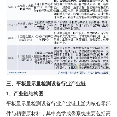
三、
平板显示量检测设备
行业
产业链
1、产业链结构图
平板显示量检测设备行业产业链上游为核心零部
件与精密原材料，其中光学成像系统主要包括高