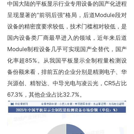
中国大陆的平板显示行业专用设备的国产化进程
呈现显著的“前弱后强”格局，后道Module段对
设备的精密度要求较低，技术门槛相对较低，是
国内设备类厂商最早进入的领域，近年来后道
Module制程设备几乎可实现国产全替代，国产
化率超85%。从我国平板显示全制程量检测设
备份额来看，排前五的企业分别是精测电子、华
兴源创、精智达、中导光电与凌云光，CR5占比
67.3%，其他企业占比32.7%。