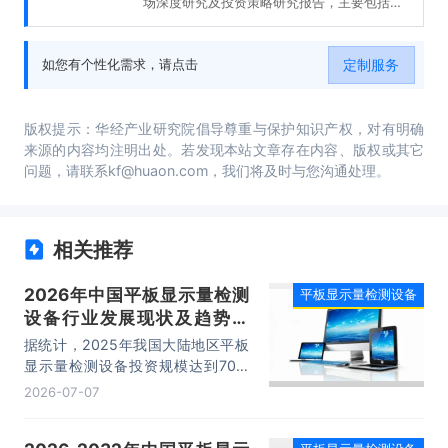
场深度研究及投资策略研究报告，主要包括行
业竞争形势及策略、重点企业发展分析、投资
前景、投资风险及策略建议等内容。
定制服务
如您有个性化需求，请点击
版权提示：华经产业研究院倡导尊重与保护知识产权，对有明确
来源的内容均注明出处。若发现本站文章存在内容、版权或其它
问题，请联系kf@huaon.com，我们将及时与您沟通处理。
相关推荐
2026年中国平板显示量检测
平板显示量检测设备
设备行业发展现状及趋势分
析：前道制程量检测设备替代
据统计，2025年我国大陆地区平板
空间广阔「图」
显示量检测设备投资规模达到70.8
亿元，预计至2030年，中国大陆平
2026-07-07
板显示行业量检测设备投资规模将突
破150亿元，其中AMOLED占比显