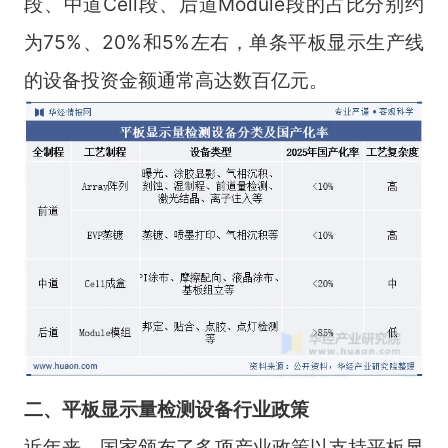
段、中道Cell段、后道Module段的占比分别约
为75%、20%和5%左右，单条平板显示生产线
的设备投资金额通常高达数百亿元。
二、
平板显示量检测设备
行业
政策
近年来，国家颁布了多项产业政策以支持平板显