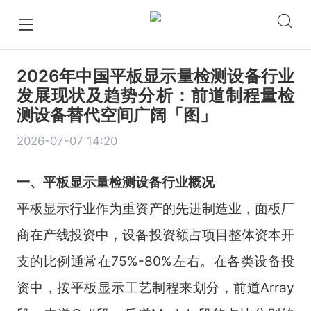
2026年中国平板显示量检测设备行业
发展现状及趋势分析：前道制程量检
测设备替代空间广阔「图」
2026-07-07 14:20
一、
平板显示量检测设备
行业
概况
平板显示行业作为重资产的先进制造业，面板厂
商在产线投资中，设备投资额占项目整体资本开
支的比例通常在75%-80%左右。在各类设备投
资中，按平板显示工艺制程来划分，前道Array