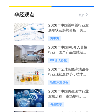
华经观点
更多
2026年中国瓣中瓣行业发
展现状及趋势分析：需求
可持续释放，市场发展前
瓣中瓣
景良好「图」
2026年中国IVL介入器械
行业：国产产品陆续获
批，市场将进入持续高增
IVL介入器械
长阶段「图」
2026年全球智能泳池设备
行业现状及趋势，技术端
朝着系统集成、绿色节能
智能泳池设备
方向迭代「图」
2026年中国再生医学行业
发展历程、市场规模、相
关政策、产业链、竞争格
再生医学
局及发展潜力分析「图」