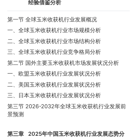
经验借鉴分析
第一节 全球玉米收获机行业发展概况
一、全球玉米收获机行业市场规模分析
二、全球玉米收获机行业市场结构分析
三、全球玉米收获机行业竞争格局分析
第二节 国外主要玉米收获机市场发展状况分析
一、欧盟玉米收获机行业发展状况分析
二、美国玉米收获机行业发展状况分析
三、日本玉米收获机行业发展状况分析
第三节 2026-2032年全球玉米收获机行业发展前
景预测
第三章
2025年中国玉米收获机行业发展态势分