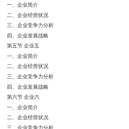
一、企业简介
二、企业经营状况
三、企业竞争力分析
四、企业发展战略
第五节 企业五
一、企业简介
二、企业经营状况
三、企业竞争力分析
四、企业发展战略
第六节 企业六
一、企业简介
二、企业经营状况
三、企业竞争力分析