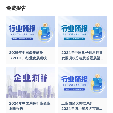
免费报告
2025年中国聚醚醚酮
2024年中国量子信息行业
（PEEK）行业发展现状及
发展现状分析及前景展望报
前景展望报告
告
2024年中国炭黑行业企业
工业园区大数据系列：
洞析报告
2024年四川省及各市州工