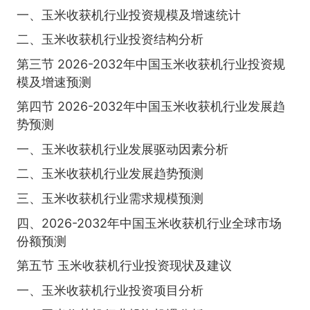
一、玉米收获机行业投资规模及增速统计
二、玉米收获机行业投资结构分析
第三节 2026-2032年中国玉米收获机行业投资规
模及增速预测
第四节 2026-2032年中国玉米收获机行业发展趋
势预测
一、玉米收获机行业发展驱动因素分析
二、玉米收获机行业发展趋势预测
三、玉米收获机行业需求规模预测
四、2026-2032年中国玉米收获机行业全球市场
份额预测
第五节 玉米收获机行业投资现状及建议
一、玉米收获机行业投资项目分析