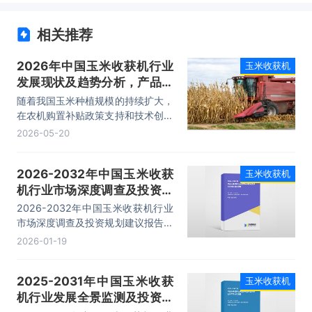
相关推荐
2026年中国玉米收获机行业
玉米收获机
发展现状及趋势分析，产品呈
现自动化、智能化、大型化、
随着我国玉米种植规模的持续扩大，
功能多样化趋势「图」
在农机购置补贴政策支持和技术创新
驱动的双重作用下，玉米收获机械化
2026-05-20
水平显著提升。2019-2022年间，
我国玉米收获机市场呈现快速增长态
2026-2032年中国玉米收获
玉米收获机
势，2022年攀升至7.49万台，补贴
机行业市场深度调查及投资规
销售额增长至162.67亿元，然而，
2023年市场出现明显回调，全年补
划建议报告
2026-2032年中国玉米收获机行业
贴销量降至3.77万台，同比下降
市场深度调查及投资规划建议报告，
49.69%；补贴销售额锐减至95.76
主要包括行业产业链分析、重点企业
2026-01-19
亿元，同比下滑41.13%。这一下行
发展分析、企业管理策略建议、发展
趋势在2024年进一步延续，全年补
前景预测等内容。
贴销量降至3.28万台，较2023年下
2025-2031年中国玉米收获
玉米收获机
降12.99%；销售额回落至78.29亿
机行业发展全景监测及投资方
元，同比下降18.24%。