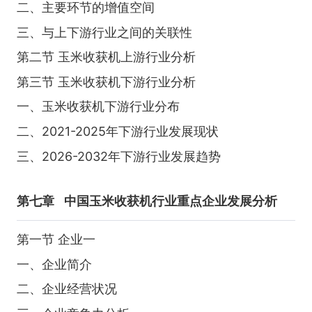
二、主要环节的增值空间
三、与上下游行业之间的关联性
第二节 玉米收获机上游行业分析
第三节 玉米收获机下游行业分析
一、玉米收获机下游行业分布
二、2021-2025年下游行业发展现状
三、2026-2032年下游行业发展趋势
第七章
中国玉米收获机行业重点企业发展分析
第一节 企业一
一、企业简介
二、企业经营状况