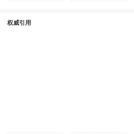
业园区全景洞析报告
权威引用