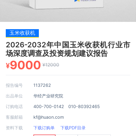
玉米收获机
2026-2032年中国玉米收获机行业市
场深度调查及投资规划建议报告
9000
¥
¥12000
报告编号
1137262
出品单位
华经产业研究院
订购电话
400-700-0142 010-80392465
客服邮箱
kf@huaon.com
资料下载
下载订购单
下载PDF目录