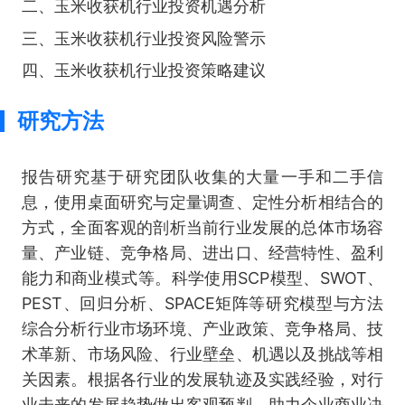
二、玉米收获机行业投资机遇分析
三、玉米收获机行业投资风险警示
四、玉米收获机行业投资策略建议
研究方法
报告研究基于研究团队收集的大量一手和二手信
息，使用桌面研究与定量调查、定性分析相结合的
方式，全面客观的剖析当前行业发展的总体市场容
量、产业链、竞争格局、进出口、经营特性、盈利
能力和商业模式等。科学使用SCP模型、SWOT、
PEST、回归分析、SPACE矩阵等研究模型与方法
综合分析行业市场环境、产业政策、竞争格局、技
术革新、市场风险、行业壁垒、机遇以及挑战等相
关因素。根据各行业的发展轨迹及实践经验，对行
业未来的发展趋势做出客观预判，助力企业商业决