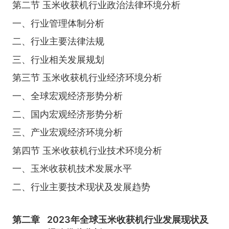
第二节 玉米收获机行业政治法律环境分析
一、行业管理体制分析
二、行业主要法律法规
三、行业相关发展规划
第三节 玉米收获机行业经济环境分析
一、全球宏观经济形势分析
二、国内宏观经济形势分析
三、产业宏观经济环境分析
第四节 玉米收获机行业技术环境分析
一、玉米收获机技术发展水平
二、行业主要技术现状及发展趋势
第二章
2023年全球玉米收获机行业发展现状及