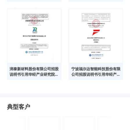
数据
院数据
润泰新材料股份有限公司招股
宁波福尔达智能科技股份有限
说明书引用华经产业研究院数
公司招股说明书引用华经产业
据
研究院数据
典型客户