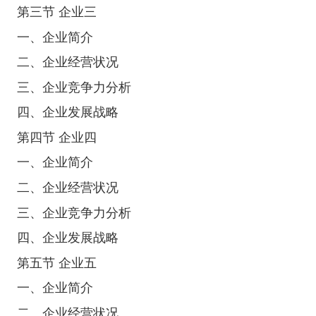
第三节 企业三
一、企业简介
二、企业经营状况
三、企业竞争力分析
四、企业发展战略
第四节 企业四
一、企业简介
二、企业经营状况
三、企业竞争力分析
四、企业发展战略
第五节 企业五
一、企业简介
二、企业经营状况