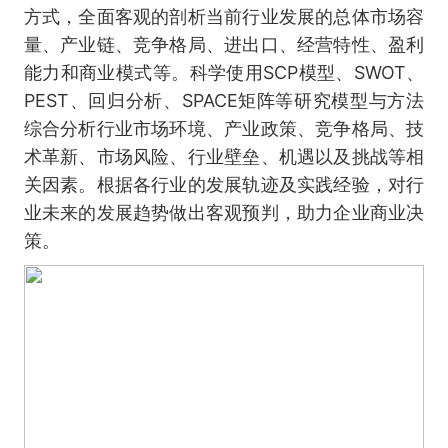
方式，全面客观的剖析当前行业发展的总体市场容
量、产业链、竞争格局、进出口、经营特性、盈利
能力和商业模式等。科学使用SCP模型、SWOT、
PEST、回归分析、SPACE矩阵等研究模型与方法
综合分析行业市场环境、产业政策、竞争格局、技
术革新、市场风险、行业壁垒、机遇以及挑战等相
关因素。根据各行业的发展轨迹及实践经验，对行
业未来的发展趋势做出客观预判，助力企业商业决
策。