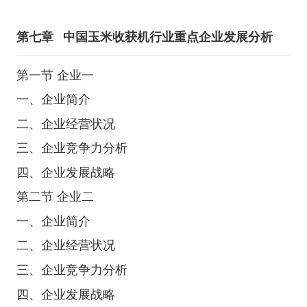
第七章
中国玉米收获机行业重点企业发展分析
第一节 企业一
一、企业简介
二、企业经营状况
三、企业竞争力分析
四、企业发展战略
第二节 企业二
一、企业简介
二、企业经营状况
三、企业竞争力分析
四、企业发展战略