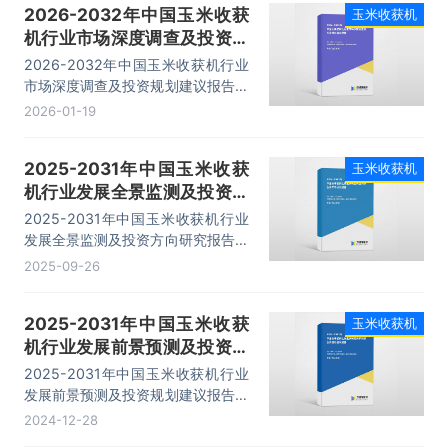
2026-2032年中国玉米收获
玉米收获机
势，2022年攀升至7.49万台，补贴
机行业市场深度调查及投资规
销售额增长至162.67亿元，然而，
2023年市场出现明显回调，全年补
划建议报告
2026-2032年中国玉米收获机行业
贴销量降至3.77万台，同比下降
市场深度调查及投资规划建议报告，
49.69%；补贴销售额锐减至95.76
主要包括行业产业链分析、重点企业
2026-01-19
亿元，同比下滑41.13%。这一下行
发展分析、企业管理策略建议、发展
趋势在2024年进一步延续，全年补
前景预测等内容。
贴销量降至3.28万台，较2023年下
2025-2031年中国玉米收获
玉米收获机
降12.99%；销售额回落至78.29亿
机行业发展全景监测及投资方
元，同比下降18.24%。
向研究报告
2025-2031年中国玉米收获机行业
发展全景监测及投资方向研究报告，
主要包括行业发展预测分析、投资战
2025-09-26
略研究、投资机会与风险分析、投资
建议等内容。
2025-2031年中国玉米收获
玉米收获机
机行业发展前景预测及投资规
划建议报告
2025-2031年中国玉米收获机行业
发展前景预测及投资规划建议报告，
主要包括行业产业链分析、重点企业
2024-12-28
发展分析、企业管理策略建议、发展