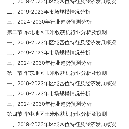
一、2019-2023年区域区位特征及经济发展概况
二、2019-2023年市场规模情况分析
三、2024-2030年行业趋势预测分析
第二节 东北地区玉米收获机行业分析及预测
一、2019-2023年区域区位特征及经济发展概况
二、2019-2023年市场规模情况分析
三、2024-2030年行业趋势预测分析
第三节 华东地区玉米收获机行业分析及预测
一、2019-2023年区域区位特征及经济发展概况
二、2019-2023年市场规模情况分析
三、2024-2030年行业趋势预测分析
第四节 华中地区玉米收获机行业分析及预测
一、2019-2023年区域区位特征及经济发展概况