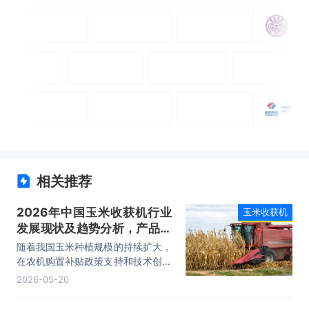
相关推荐
2026年中国玉米收获机行业
玉米收获机
发展现状及趋势分析，产品呈
现自动化、智能化、大型化、
随着我国玉米种植规模的持续扩大，
功能多样化趋势「图」
在农机购置补贴政策支持和技术创新
驱动的双重作用下，玉米收获机械化
2026-05-20
水平显著提升。2019-2022年间，
我国玉米收获机市场呈现快速增长态