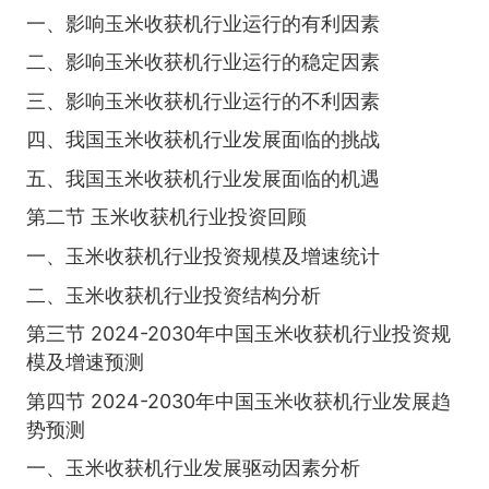
一、影响玉米收获机行业运行的有利因素
二、影响玉米收获机行业运行的稳定因素
三、影响玉米收获机行业运行的不利因素
四、我国玉米收获机行业发展面临的挑战
五、我国玉米收获机行业发展面临的机遇
第二节 玉米收获机行业投资回顾
一、玉米收获机行业投资规模及增速统计
二、玉米收获机行业投资结构分析
第三节 2024-2030年中国玉米收获机行业投资规
模及增速预测
第四节 2024-2030年中国玉米收获机行业发展趋
势预测
一、玉米收获机行业发展驱动因素分析