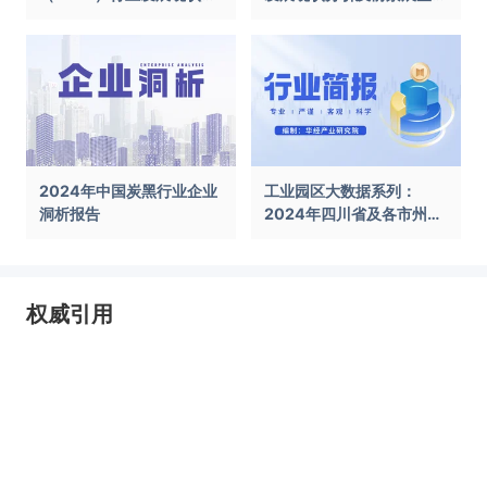
前景展望报告
告
2024年中国炭黑行业企业
工业园区大数据系列：
洞析报告
2024年四川省及各市州工
业园区全景洞析报告
权威引用