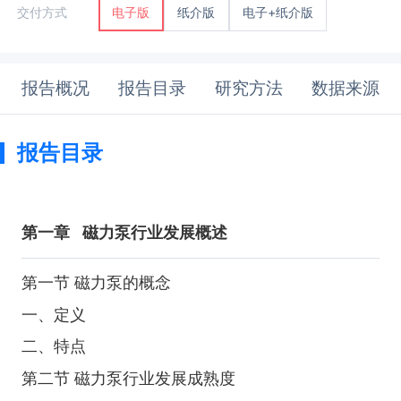
纸介版
电子+纸介版
交付方式
电子版
报告概况
报告目录
研究方法
数据来源
报告目录
第一章
磁力泵行业发展概述
第一节 磁力泵的概念
一、定义
二、特点
第二节 磁力泵行业发展成熟度