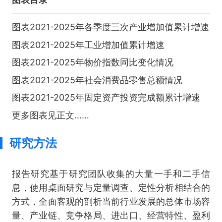
图表2021-2025年各季度三次产业增加值累计增速
图表2021-2025年工业增加值累计增速
图表2021-2025年物价指数同比变化情况
图表2021-2025年社会消费品零售总额情况
图表2021-2025年固定资产投资完成额累计增速
更多图表见正文……
研究方法
报告研究基于研究团队收集的大量一手和二手信
息，使用桌面研究与定量调查、定性分析相结合的
方式，全面客观的剖析当前行业发展的总体市场容
量、产业链、竞争格局、进出口、经营特性、盈利