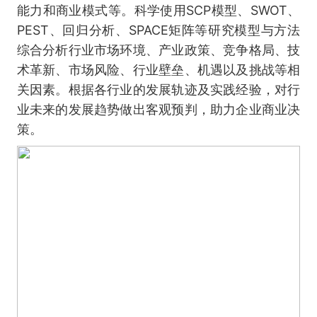
能力和商业模式等。科学使用SCP模型、SWOT、
PEST、回归分析、SPACE矩阵等研究模型与方法
综合分析行业市场环境、产业政策、竞争格局、技
术革新、市场风险、行业壁垒、机遇以及挑战等相
关因素。根据各行业的发展轨迹及实践经验，对行
业未来的发展趋势做出客观预判，助力企业商业决
策。