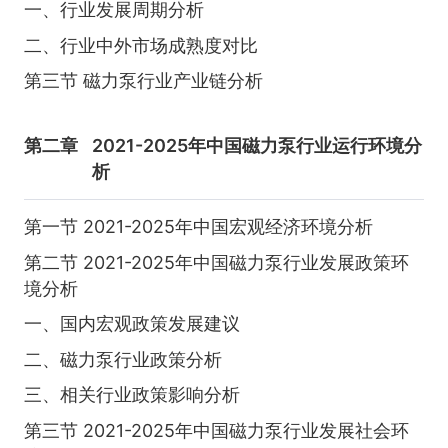
一、行业发展周期分析
二、行业中外市场成熟度对比
第三节 磁力泵行业产业链分析
第二章
2021-2025年中国磁力泵行业运行环境分
析
第一节 2021-2025年中国宏观经济环境分析
第二节 2021-2025年中国磁力泵行业发展政策环
境分析
一、国内宏观政策发展建议
二、磁力泵行业政策分析
三、相关行业政策影响分析
第三节 2021-2025年中国磁力泵行业发展社会环