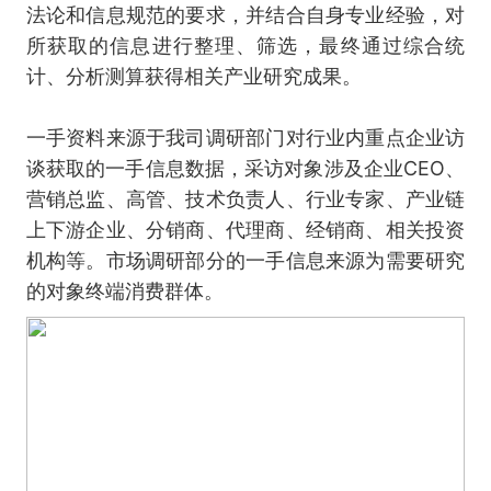
法论和信息规范的要求，并结合自身专业经验，对
所获取的信息进行整理、筛选，最终通过综合统
计、分析测算获得相关产业研究成果。
一手资料来源于我司调研部门对行业内重点企业访
谈获取的一手信息数据，采访对象涉及企业CEO、
营销总监、高管、技术负责人、行业专家、产业链
上下游企业、分销商、代理商、经销商、相关投资
机构等。市场调研部分的一手信息来源为需要研究
的对象终端消费群体。