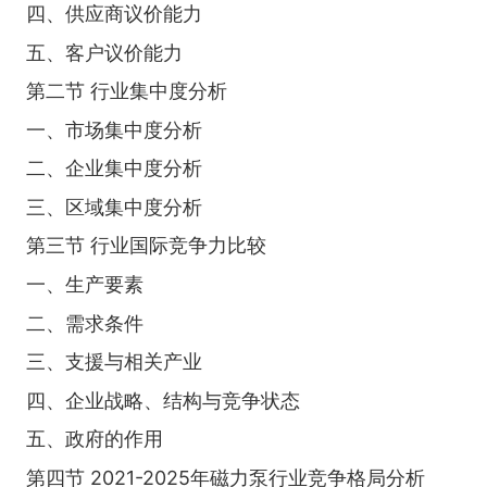
四、供应商议价能力
五、客户议价能力
第二节 行业集中度分析
一、市场集中度分析
二、企业集中度分析
三、区域集中度分析
第三节 行业国际竞争力比较
一、生产要素
二、需求条件
三、支援与相关产业
四、企业战略、结构与竞争状态
五、政府的作用
第四节 2021-2025年磁力泵行业竞争格局分析