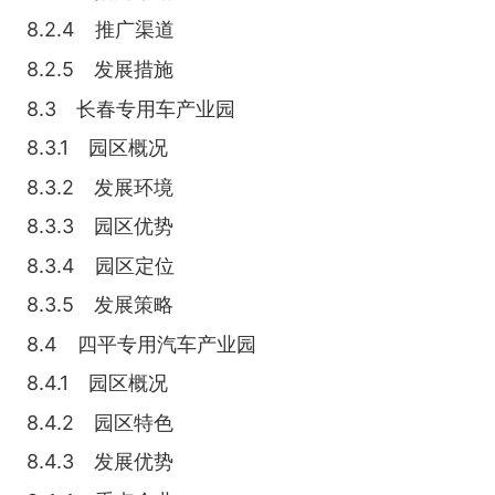
8.2.4 推广渠道
8.2.5 发展措施
8.3 长春专用车产业园
8.3.1 园区概况
8.3.2 发展环境
8.3.3 园区优势
8.3.4 园区定位
8.3.5 发展策略
8.4 四平专用汽车产业园
8.4.1 园区概况
8.4.2 园区特色
8.4.3 发展优势