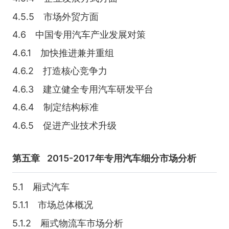
4.5.5 市场外贸方面
4.6 中国专用汽车产业发展对策
4.6.1 加快推进兼并重组
4.6.2 打造核心竞争力
4.6.3 建立健全专用汽车研发平台
4.6.4 制定结构标准
4.6.5 促进产业技术升级
第五章
2015-2017年专用汽车细分市场分析
5.1 厢式汽车
5.1.1 市场总体概况
5.1.2 厢式物流车市场分析