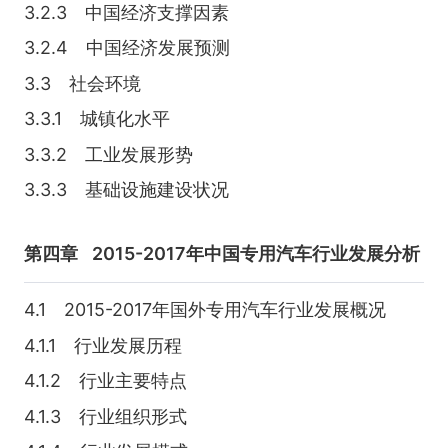
3.2.3 中国经济支撑因素
3.2.4 中国经济发展预测
3.3 社会环境
3.3.1 城镇化水平
3.3.2 工业发展形势
3.3.3 基础设施建设状况
第四章
2015-2017年中国专用汽车行业发展分析
4.1 2015-2017年国外专用汽车行业发展概况
4.1.1 行业发展历程
4.1.2 行业主要特点
4.1.3 行业组织形式