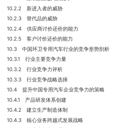
10.2.2 新进入者的威胁
10.2.3 替代品的威胁
10.2.4 供应商讨价还价的能力
10.2.5 客户讨价还价的能力
10.3 中国环卫专用汽车行业的竞争形势剖析
10.3.1 行业主要竞争力量
10.3.2 行业竞争力评析
10.3.3 行业竞争战略选择
10.4 提升中国专用汽车企业竞争力的策略
10.4.1 产品研发体系创建
10.4.2 建立生产制造体制
10.4.3 核心业务跨越式发展战略