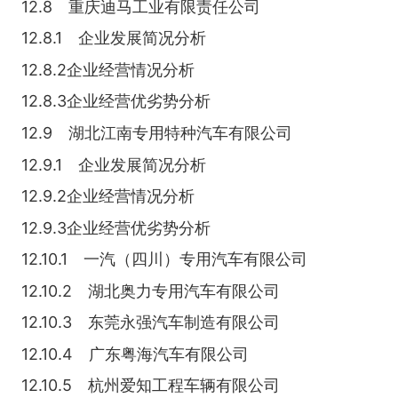
12.8 重庆迪马工业有限责任公司
12.8.1 企业发展简况分析
12.8.2企业经营情况分析
12.8.3企业经营优劣势分析
12.9 湖北江南专用特种汽车有限公司
12.9.1 企业发展简况分析
12.9.2企业经营情况分析
12.9.3企业经营优劣势分析
12.10.1 一汽（四川）专用汽车有限公司
12.10.2 湖北奥力专用汽车有限公司
12.10.3 东莞永强汽车制造有限公司
12.10.4 广东粤海汽车有限公司
12.10.5 杭州爱知工程车辆有限公司