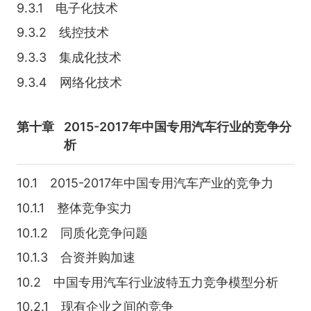
9.3.1 电子化技术
9.3.2 线控技术
9.3.3 集成化技术
9.3.4 网络化技术
第十章
2015-2017年中国专用汽车行业的竞争分
析
10.1 2015-2017年中国专用汽车产业的竞争力
10.1.1 整体竞争实力
10.1.2 同质化竞争问题
10.1.3 合资并购加速
10.2 中国专用汽车行业波特五力竞争模型分析
10.2.1 现有企业之间的竞争