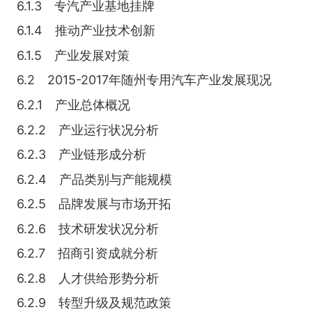
6.1.3 专汽产业基地挂牌
6.1.4 推动产业技术创新
6.1.5 产业发展对策
6.2 2015-2017年随州专用汽车产业发展现况
6.2.1 产业总体概况
6.2.2 产业运行状况分析
6.2.3 产业链形成分析
6.2.4 产品类别与产能规模
6.2.5 品牌发展与市场开拓
6.2.6 技术研发状况分析
6.2.7 招商引资成就分析
6.2.8 人才供给形势分析
6.2.9 转型升级及规范政策