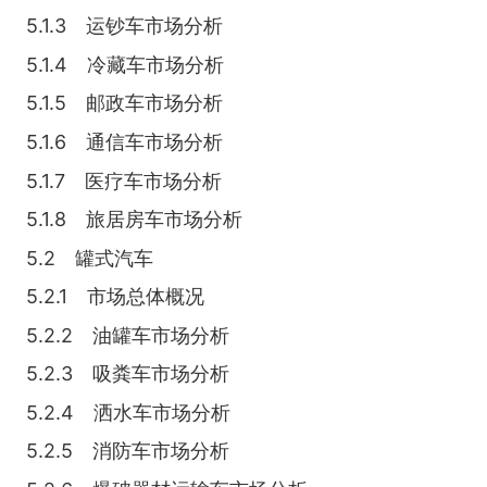
5.1.3 运钞车市场分析
5.1.4 冷藏车市场分析
5.1.5 邮政车市场分析
5.1.6 通信车市场分析
5.1.7 医疗车市场分析
5.1.8 旅居房车市场分析
5.2 罐式汽车
5.2.1 市场总体概况
5.2.2 油罐车市场分析
5.2.3 吸粪车市场分析
5.2.4 洒水车市场分析
5.2.5 消防车市场分析