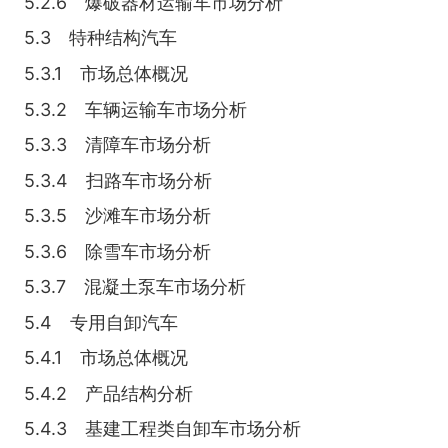
5.2.6 爆破器材运输车市场分析
5.3 特种结构汽车
5.3.1 市场总体概况
5.3.2 车辆运输车市场分析
5.3.3 清障车市场分析
5.3.4 扫路车市场分析
5.3.5 沙滩车市场分析
5.3.6 除雪车市场分析
5.3.7 混凝土泵车市场分析
5.4 专用自卸汽车
5.4.1 市场总体概况
5.4.2 产品结构分析
5.4.3 基建工程类自卸车市场分析