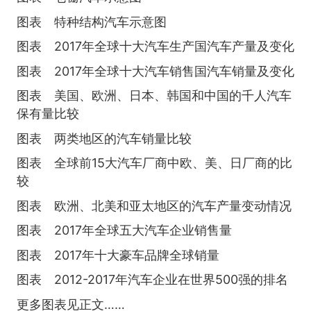
图表 特种结构汽车示意图
图表 2017年全球十大汽车生产国汽车产量及变化
图表 2017年全球十大汽车销售国汽车销量及变化
图表 美国、欧洲、日本、韩国和中国的千人汽车
保有量比较
图表 两类地区的汽车销量比较
图表 全球前15大汽车厂商中欧、美、日厂商的比
较
图表 欧洲、北美和亚太地区的汽车产量变动情况
图表 2017年全球五大汽车企业销售量
图表 2017年十大豪车品牌全球销量
图表 2012-2017年汽车企业在世界500强的排名
更多图表见正文……