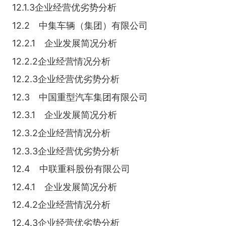
12.1.3企业经营优劣势分析
12.2 中集车辆（集团）有限公司
12.2.1 企业发展简况分析
12.2.2企业经营情况分析
12.2.3企业经营优劣势分析
12.3 中国重型汽车集团有限公司
12.3.1 企业发展简况分析
12.3.2企业经营情况分析
12.3.3企业经营优劣势分析
12.4 中联重科股份有限公司
12.4.1 企业发展简况分析
12.4.2企业经营情况分析
12.4.3企业经营优劣势分析