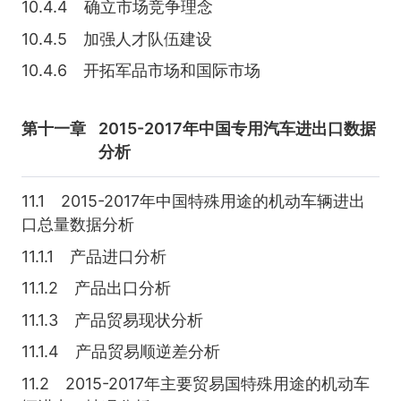
10.4.4 确立市场竞争理念
10.4.5 加强人才队伍建设
10.4.6 开拓军品市场和国际市场
第十一章
2015-2017年中国专用汽车进出口数据
分析
11.1 2015-2017年中国特殊用途的机动车辆进出
口总量数据分析
11.1.1 产品进口分析
11.1.2 产品出口分析
11.1.3 产品贸易现状分析
11.1.4 产品贸易顺逆差分析
11.2 2015-2017年主要贸易国特殊用途的机动车