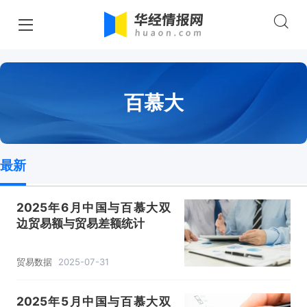
百慕大
最新
2025年6月中国与百慕大双
边贸易额与贸易差额统计
贸易数据
2025-07-31
2025年5月中国与百慕大双