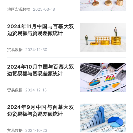
地区宏观数据
2025-03-18
2024年11月中国与百慕大双
边贸易额与贸易差额统计
贸易数据
2024-12-30
2024年10月中国与百慕大双
边贸易额与贸易差额统计
贸易数据
2024-12-13
2024年9月中国与百慕大双
边贸易额与贸易差额统计
贸易数据
2024-10-23