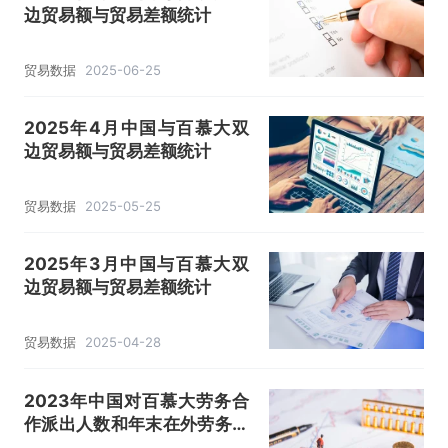
边贸易额与贸易差额统计
贸易数据
2025-06-25
2025年4月中国与百慕大双
边贸易额与贸易差额统计
贸易数据
2025-05-25
2025年3月中国与百慕大双
边贸易额与贸易差额统计
贸易数据
2025-04-28
2023年中国对百慕大劳务合
作派出人数和年末在外劳务人
员情况统计