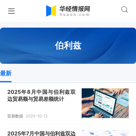
伯利兹
最新
2025年8月中国与伯利兹双
边贸易额与贸易差额统计
贸易数据
2025-10-12
2025年7月中国与伯利兹双边