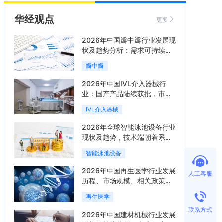
华经观点
更多
2026年中国瓣中瓣行业发展现
状及趋势分析：需求可持续释
放，市场发展前景良好「图」
瓣中瓣
2026年中国IVL介入器械行
业：国产产品陆续获批，市场
将进入持续高增长阶段「图」
IVL介入器械
2026年全球智能泳池设备行业
现状及趋势，技术端朝着系统
集成、绿色节能方向迭代
智能泳池设备
「图」
2026年中国再生医学行业发展
人工客服
历程、市场规模、相关政策、
产业链、竞争格局及发展潜力
再生医学
分析「图」
联系方式
2026年中国建材机械行业发展