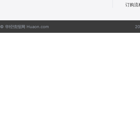
订购流
© 华经情报网 Huaon.com
2