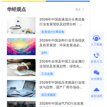
华经观点
更多
2026年中国血液成分分离设备
行业发展现状及趋势分析：国
产化替代与集中度逐渐提升
血液成分分离设备
「图」
2026年中国染料行业市场现状
人工客服
及前景展望：环保发展成必然
趋势，驱动染料行业绿色转型
染料
「图」
2026年全球及中国工业金属行
联系方式
业现状及发展趋势，绿色化与
智能化成为产业升级核心方向
工业金属
「图」
企业微信
2026年中国低压变频器行业现
状与趋势，国产厂商市场份额
持续提升，逐步缩小与外资品
低压变频器
返回顶部
牌的差距「图」
2026年中国油气TIC行业发展