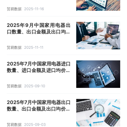
贸易数据
2025-11-16
2025年9月中国家用电器出
口数量、出口金额及出口均价
统计分析
贸易数据
2025-11-11
2025年7月中国家用电器进口
数量、进口金额及进口均价统
计分析
贸易数据
2025-09-10
2025年7月中国家用电器出口
数量、出口金额及出口均价统
计分析
贸易数据
2025-09-03