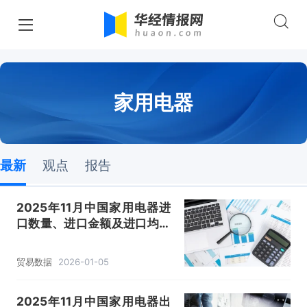
家用电器
最新
观点
报告
2025年11月中国家用电器进
口数量、进口金额及进口均价
统计分析
贸易数据
2026-01-05
2025年11月中国家用电器出