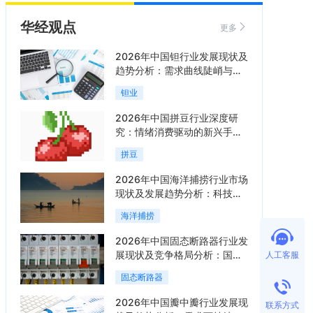
华经观点
更多
2026年中国钽行业发展现状及
趋势分析：需求曲线陡峭与供
给曲线平缓的博弈加剧「图」
钽业
2026年中国拼豆行业深度研
究：情绪消费驱动的新兴手工
赛道「图」
拼豆
2026年中国海洋捕捞行业市场
现状及发展趋势分析：科技赋
能与智能化转型加速「图」
海洋捕捞
2026年中国固态断路器行业发
展现状及竞争格局分析：国际
人工客服
巨头领跑技术，国内企业加速
固态断路器
追赶「图」
2026年中国瓣中瓣行业发展现
联系方式