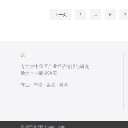
上一页
1
...
6
7
专注大中华区产业经济情报与研究
助力企业商业决策
专业 · 严谨 · 客观 · 科学
© 华经情报网 Huaon.com