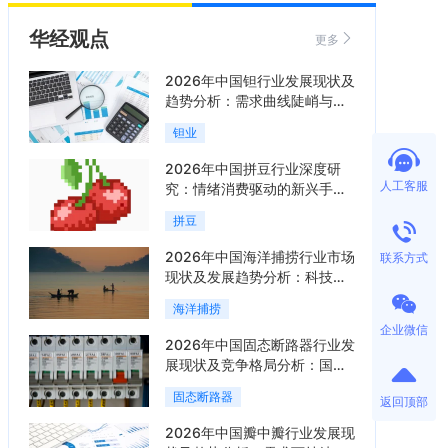
华经观点
更多
2026年中国钽行业发展现状及
趋势分析：需求曲线陡峭与供
给曲线平缓的博弈加剧「图」
钽业
2026年中国拼豆行业深度研
人工客服
究：情绪消费驱动的新兴手工
赛道「图」
拼豆
2026年中国海洋捕捞行业市场
联系方式
现状及发展趋势分析：科技赋
能与智能化转型加速「图」
海洋捕捞
企业微信
2026年中国固态断路器行业发
展现状及竞争格局分析：国际
巨头领跑技术，国内企业加速
固态断路器
返回顶部
追赶「图」
2026年中国瓣中瓣行业发展现