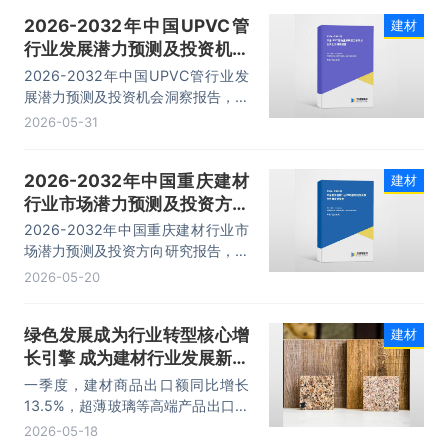
内容。
2026-2032年中国UPVC管
建材
行业发展潜力预测及投资机会
洞察报告
2026-2032年中国UPVC管行业发
展潜力预测及投资机会洞察报告，主
要包括行业产业链分析、生产厂商竞
2026-05-31
争力分析、投资现状与前景分析、发
展预测分析等内容。
2026-2032年中国重庆建材
建材
行业市场潜力预测及投资方向
研究报告
2026-2032年中国重庆建材行业市
场潜力预测及投资方向研究报告，主
要包括细分市场概况分析、重点企业
2026-05-20
关键性数据分析、投资可行性分析、
趋势预测展望分析等内容。
绿色发展成为行业转型核心增
建材
长引擎 成为建材行业发展新亮
点
一季度，建材商品出口额同比增长
13.5%，超薄玻璃等高端产品出口增
幅超30%，国际竞争力持续提升。
2026-05-18