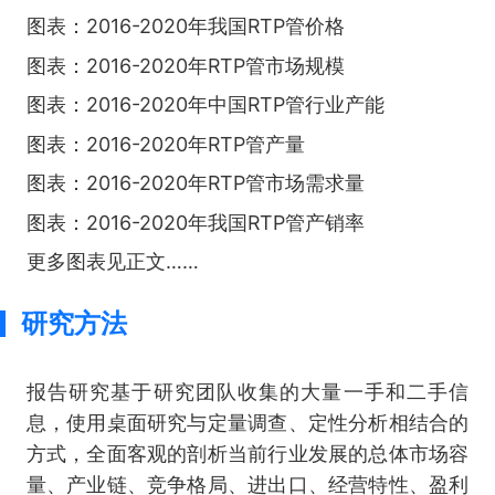
图表：2016-2020年我国RTP管价格
图表：2016-2020年RTP管市场规模
图表：2016-2020年中国RTP管行业产能
图表：2016-2020年RTP管产量
图表：2016-2020年RTP管市场需求量
图表：2016-2020年我国RTP管产销率
更多图表见正文……
研究方法
报告研究基于研究团队收集的大量一手和二手信
息，使用桌面研究与定量调查、定性分析相结合的
方式，全面客观的剖析当前行业发展的总体市场容
量、产业链、竞争格局、进出口、经营特性、盈利