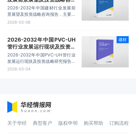
报告
2026-2032年中国建材行业发展前
景展望及投资战略咨询报告，主要包
括行业竞争力剖析、投资现状及风险
2026-03-08
预警、投资统计分析、前景及趋势分
析等内容。
2026-2032年中国PVC-UH
建材
管行业发展运行现状及投资战
略研究报告
2026-2032年中国PVC-UH管行业
发展运行现状及投资战略研究报告，
主要包括行业重点企业竞争力分析、
2026-03-04
市场竞争策略建议、投资前景分析、
投资的建议及观点等内容。
关于华经
典型客户
版权申明
购买帮助
订购流程