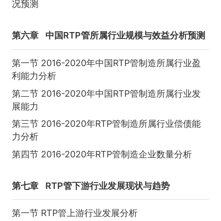
况预测
第六章
中国RTP管所属行业规模与效益分析预测
第一节 2016-2020年中国RTP管制造所属行业盈
利能力分析
第二节 2016-2020年中国RTP管制造所属行业发
展能力
第三节 2016-2020年RTP管制造所属行业偿债能
力分析
第四节 2016-2020年RTP管制造企业数量分析
第七章
RTP管下游行业发展现状与趋势
第一节 RTP管上游行业发展分析