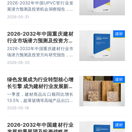
洞察报告
2026-2032年中国UPVC管行业发
展潜力预测及投资机会洞察报告，主
要包括行业产业链分析、生产厂商竞
2026-05-31
争力分析、投资现状与前景分析、发
展预测分析等内容。
2026-2032年中国重庆建材
建材
行业市场潜力预测及投资方向
研究报告
2026-2032年中国重庆建材行业市
场潜力预测及投资方向研究报告，主
要包括细分市场概况分析、重点企业
2026-05-20
关键性数据分析、投资可行性分析、
趋势预测展望分析等内容。
绿色发展成为行业转型核心增
建材
长引擎 成为建材行业发展新亮
点
一季度，建材商品出口额同比增长
13.5%，超薄玻璃等高端产品出口增
幅超30%，国际竞争力持续提升。
2026-05-18
2026-2032年中国建材行业
建材
发展前景展望及投资战略咨询