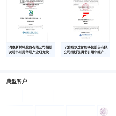
润泰新材料股份有限公司招股
宁波福尔达智能科技股份有限
说明书引用华经产业研究院数
公司招股说明书引用华经产业
据
研究院数据
典型客户