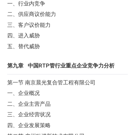
一、行业内竞争
二、供应商议价能力
三、客户议价能力
四、进入威胁
五、替代威胁
第九章
中国RTP管行业重点企业竞争力分析
第一节 南京晨光复合管工程有限公司
一、企业概况
二、企业主营产品
三、企业经营状况
四、企业发展策略