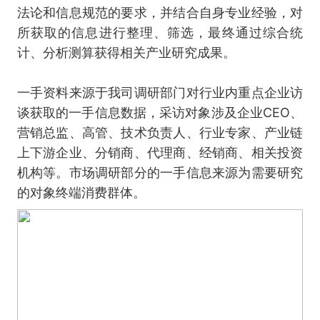
法论和信息规范的要求，并结合自身专业经验，对
所获取的信息进行整理、筛选，最终通过综合统
计、分析测算获得相关产业研究成果。
一手资料来源于我司调研部门对行业内重点企业访
谈获取的一手信息数据，采访对象涉及企业CEO、
营销总监、高管、技术负责人、行业专家、产业链
上下游企业、分销商、代理商、经销商、相关投资
机构等。市场调研部分的一手信息来源为需要研究
的对象终端消费群体。