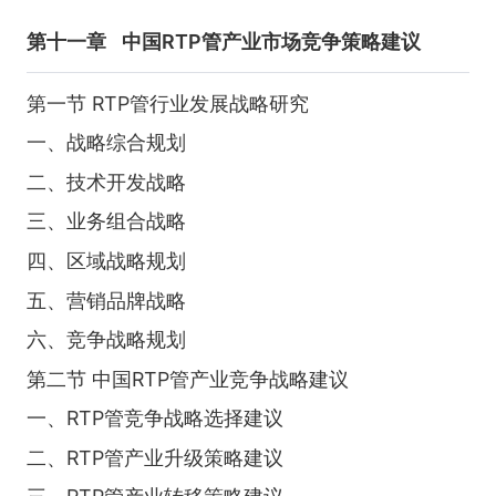
第十一章
中国RTP管产业市场竞争策略建议
第一节 RTP管行业发展战略研究
一、战略综合规划
二、技术开发战略
三、业务组合战略
四、区域战略规划
五、营销品牌战略
六、竞争战略规划
第二节 中国RTP管产业竞争战略建议
一、RTP管竞争战略选择建议
二、RTP管产业升级策略建议