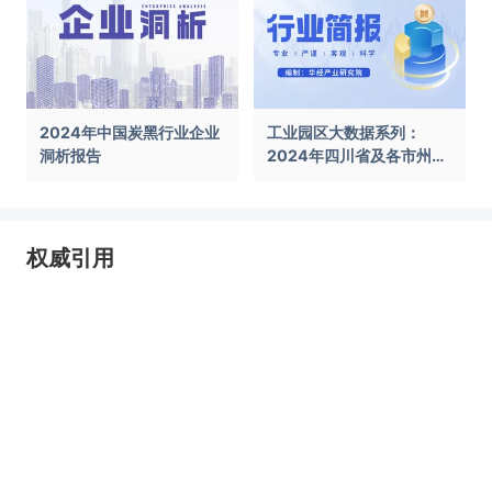
2024年中国炭黑行业企业
工业园区大数据系列：
洞析报告
2024年四川省及各市州工
业园区全景洞析报告
权威引用