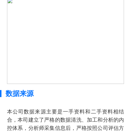
数据来源
本公司数据来源主要是一手资料和二手资料相结
合，本司建立了严格的数据清洗、加工和分析的内
控体系，分析师采集信息后，严格按照公司评估方