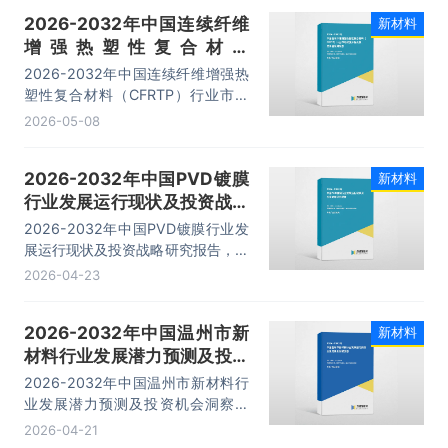
等内容。
2026-2032年中国连续纤维
新材料
增强热塑性复合材料
（CFRTP）行业市场深度分
2026-2032年中国连续纤维增强热
析及投资价值预测报告
塑性复合材料（CFRTP）行业市场
深度分析及投资价值预测报告，主要
2026-05-08
包括重点企业布局案例研究、发展潜
力评估及市场前景预判、投资特性及
2026-2032年中国PVD镀膜
新材料
投资机会分析、投资策略与可持续发
行业发展运行现状及投资战略
展建议等内容。
研究报告
2026-2032年中国PVD镀膜行业发
展运行现状及投资战略研究报告，主
要包括行业重点企业竞争力分析、市
2026-04-23
场竞争策略建议、未来发展预测及投
资前景分析、投资的建议及观点等内
2026-2032年中国温州市新
新材料
容。
材料行业发展潜力预测及投资
机会洞察测告
2026-2032年中国温州市新材料行
业发展潜力预测及投资机会洞察测
告，主要包括产业细分领域分析、生
2026-04-21
产厂商竞争力分析、发展趋势与前景