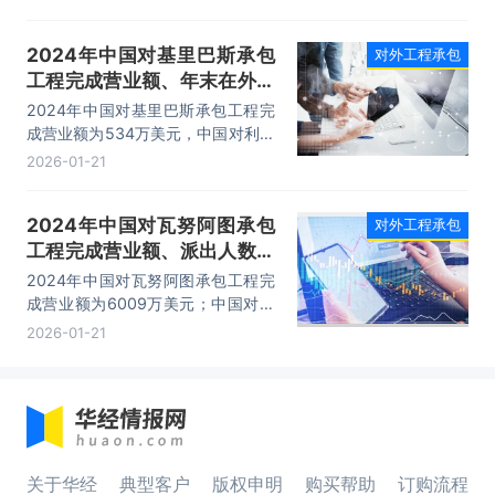
人，承包工程年末在外劳务人员有
32775人。
2024年中国对基里巴斯承包
对外工程承包
工程完成营业额、年末在外劳
务人员情况统计
2024年中国对基里巴斯承包工程完
成营业额为534万美元，中国对利比
里亚承包工程年末在外劳务人员有2
2026-01-21
人。
2024年中国对瓦努阿图承包
对外工程承包
工程完成营业额、派出人数和
年末在外劳务人员情况统计
2024年中国对瓦努阿图承包工程完
成营业额为6009万美元；中国对利
比里亚承包工程派出人数有83人，
2026-01-21
承包工程年末在外劳务人员有35
人。
关于华经
典型客户
版权申明
购买帮助
订购流程