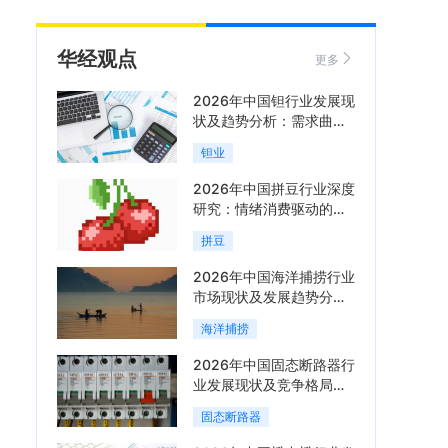
华经观点
更多
2026年中国钽行业发展现
状及趋势分析：需求曲线
陡峭与供给曲线平缓的博
钽业
弈加剧「图」
2026年中国拼豆行业深度
研究：情绪消费驱动的新
兴手工赛道「图」
拼豆
2026年中国海洋捕捞行业
市场现状及发展趋势分
析：科技赋能与智能化转
海洋捕捞
型加速「图」
2026年中国固态断路器行
业发展现状及竞争格局分
析：国际巨头领跑技术，
固态断路器
国内企业加速追赶「图」