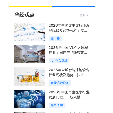
华经观点
更多
2026年中国瓣中瓣行业发
展现状及趋势分析：需求
可持续释放，市场发展前
瓣中瓣
景良好「图」
2026年中国IVL介入器械
行业：国产产品陆续获
批，市场将进入持续高增
IVL介入器械
长阶段「图」
2026年全球智能泳池设备
行业现状及趋势，技术端
朝着系统集成、绿色节能
智能泳池设备
方向迭代「图」
2026年中国再生医学行业
发展历程、市场规模、相
关政策、产业链、竞争格
再生医学
局及发展潜力分析「图」