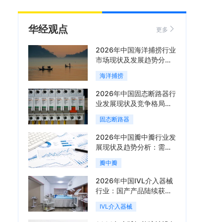
华经观点
更多
2026年中国海洋捕捞行业
市场现状及发展趋势分
析：科技赋能与智能化转
海洋捕捞
型加速「图」
2026年中国固态断路器行
业发展现状及竞争格局分
析：国际巨头领跑技术，
固态断路器
国内企业加速追赶「图」
2026年中国瓣中瓣行业发
展现状及趋势分析：需求
可持续释放，市场发展前
瓣中瓣
景良好「图」
2026年中国IVL介入器械
行业：国产产品陆续获
批，市场将进入持续高增
IVL介入器械
长阶段「图」