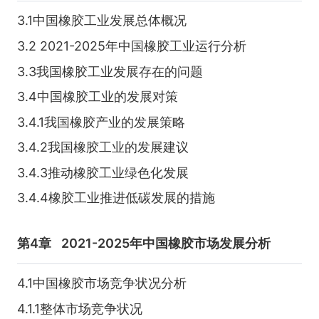
3.1中国橡胶工业发展总体概况
3.2 2021-2025年中国橡胶工业运行分析
3.3我国橡胶工业发展存在的问题
3.4中国橡胶工业的发展对策
3.4.1我国橡胶产业的发展策略
3.4.2我国橡胶工业的发展建议
3.4.3推动橡胶工业绿色化发展
3.4.4橡胶工业推进低碳发展的措施
第4章
2021-2025年中国橡胶市场发展分析
4.1中国橡胶市场竞争状况分析
4.1.1整体市场竞争状况