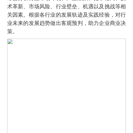
术革新、市场风险、行业壁垒、机遇以及挑战等相
关因素。根据各行业的发展轨迹及实践经验，对行
业未来的发展趋势做出客观预判，助力企业商业决
策。