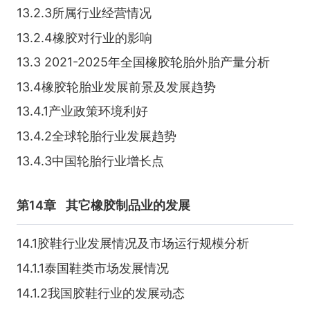
13.2.3所属行业经营情况
13.2.4橡胶对行业的影响
13.3 2021-2025年全国橡胶轮胎外胎产量分析
13.4橡胶轮胎业发展前景及发展趋势
13.4.1产业政策环境利好
13.4.2全球轮胎行业发展趋势
13.4.3中国轮胎行业增长点
第14章
其它橡胶制品业的发展
14.1胶鞋行业发展情况及市场运行规模分析
14.1.1泰国鞋类市场发展情况
14.1.2我国胶鞋行业的发展动态