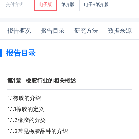
纸介版
电子+纸介版
交付方式
电子版
报告概况
报告目录
研究方法
数据来源
报告目录
第1章
橡胶行业的相关概述
1.1橡胶的介绍
1.1.1橡胶的定义
1.1.2橡胶的分类
1.1.3常见橡胶品种的介绍