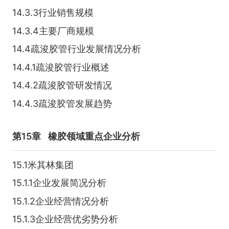
14.3.3行业销售规模
14.3.4主要厂商规模
14.4疏浚胶管行业发展情况分析
14.4.1疏浚胶管行业概述
14.4.2疏浚胶管研发情况
14.4.3疏浚胶管发展趋势
第15章
橡胶领域重点企业分析
15.1米其林集团
15.1.1企业发展简况分析
15.1.2企业经营情况分析
15.1.3企业经营优劣势分析