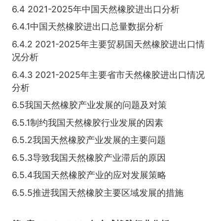
6.4 2021-2025年中国天然橡胶进出口分析
6.4.1中国天然橡胶进出口总量数据分析
6.4.2 2021-2025年主要贸易国天然橡胶进出口情
况分析
6.4.3 2021-2025年主要省市天然橡胶进出口情况
分析
6.5我国天然橡胶产业发展的问题及对策
6.5.1制约我国天然橡胶行业发展的因素
6.5.2我国天然橡胶产业发展的主要问题
6.5.3导致我国天然橡胶产业滞后的原因
6.5.4我国天然橡胶产业的应对发展策略
6.5.5推进我国天然橡胶主要区域发展的措施