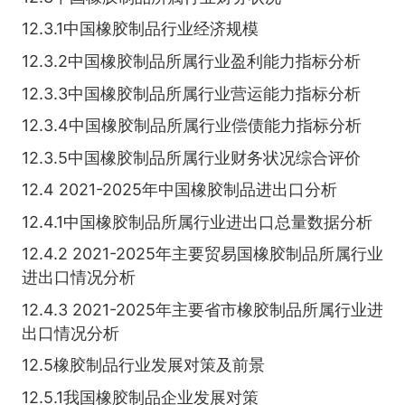
12.3.1中国橡胶制品行业经济规模
12.3.2中国橡胶制品所属行业盈利能力指标分析
12.3.3中国橡胶制品所属行业营运能力指标分析
12.3.4中国橡胶制品所属行业偿债能力指标分析
12.3.5中国橡胶制品所属行业财务状况综合评价
12.4 2021-2025年中国橡胶制品进出口分析
12.4.1中国橡胶制品所属行业进出口总量数据分析
12.4.2 2021-2025年主要贸易国橡胶制品所属行业
进出口情况分析
12.4.3 2021-2025年主要省市橡胶制品所属行业进
出口情况分析
12.5橡胶制品行业发展对策及前景
12.5.1我国橡胶制品企业发展对策