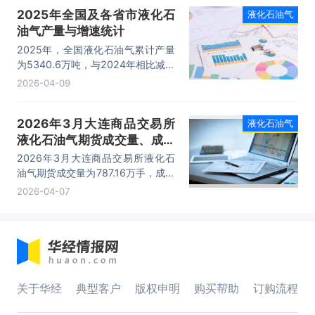
2025年全国及各省市液化石
液化石油气
油气产量与增速统计
2025年，全国液化石油气累计产量
为5340.6万吨，与2024年相比减少
了77.4万吨，产量累计同比下降
2026-04-09
1.6%；2025年月均产量为445.05
万吨。
2026年3月大连商品交易所
液化石油气
液化石油气期货成交量、成交
金额及成交均价统计
2026年3月大连商品交易所液化石
油气期货成交量为787.16万手，成交
金额为9248.76亿元，成交均价为
2026-04-07
11.75万元/手。
关于华经
典型客户
版权申明
购买帮助
订购流程