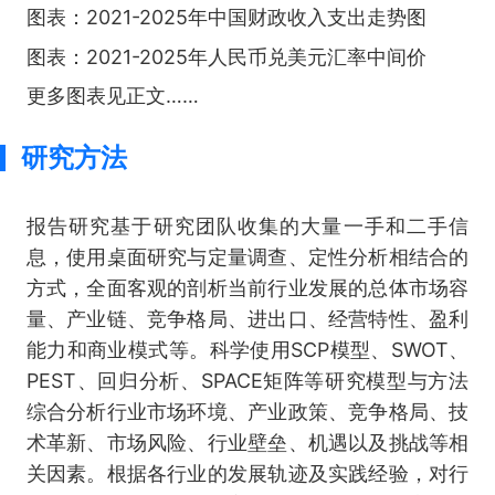
图表：2021-2025年中国财政收入支出走势图
图表：2021-2025年人民币兑美元汇率中间价
更多图表见正文……
研究方法
报告研究基于研究团队收集的大量一手和二手信
息，使用桌面研究与定量调查、定性分析相结合的
方式，全面客观的剖析当前行业发展的总体市场容
量、产业链、竞争格局、进出口、经营特性、盈利
能力和商业模式等。科学使用SCP模型、SWOT、
PEST、回归分析、SPACE矩阵等研究模型与方法
综合分析行业市场环境、产业政策、竞争格局、技
术革新、市场风险、行业壁垒、机遇以及挑战等相
关因素。根据各行业的发展轨迹及实践经验，对行