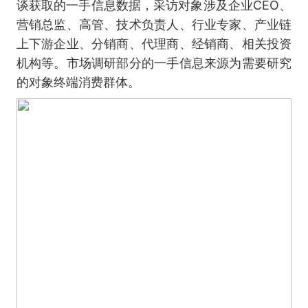
谈获取的一手信息数据，采访对象涉及企业CEO、
营销总监、高管、技术负责人、行业专家、产业链
上下游企业、分销商、代理商、经销商、相关投资
机构等。市场调研部分的一手信息来源为需要研究
的对象终端消费群体。