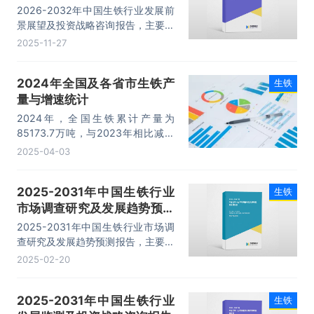
报告
2026-2032年中国生铁行业发展前
景展望及投资战略咨询报告，主要包
括重点企业经营状况分析、投资分析
2025-11-27
与趋势预测、投资战略研究、发展策
略及投资建议等内容。
2024年全国及各省市生铁产
生铁
量与增速统计
2024年，全国生铁累计产量为
85173.7万吨，与2023年相比减少
了1927.6万吨，产量累计同比下降
2025-04-03
2.3%；2024年月均产量为7097.81
万吨。
2025-2031年中国生铁行业
生铁
市场调查研究及发展趋势预测
报告
2025-2031年中国生铁行业市场调
查研究及发展趋势预测报告，主要包
括产业市场竞争态势分析、典型企业
2025-02-20
竞争性财务数据分析、发展趋势预测
分析、投资机会与风险分析等内容。
2025-2031年中国生铁行业
生铁