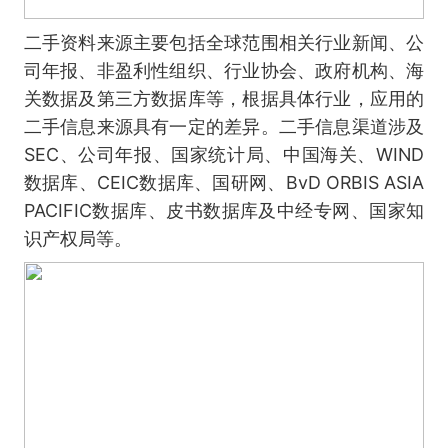
二手资料来源主要包括全球范围相关行业新闻、公
司年报、非盈利性组织、行业协会、政府机构、海
关数据及第三方数据库等，根据具体行业，应用的
二手信息来源具有一定的差异。二手信息渠道涉及
SEC、公司年报、国家统计局、中国海关、WIND
数据库、CEIC数据库、国研网、BvD ORBIS ASIA
PACIFIC数据库、皮书数据库及中经专网、国家知
识产权局等。