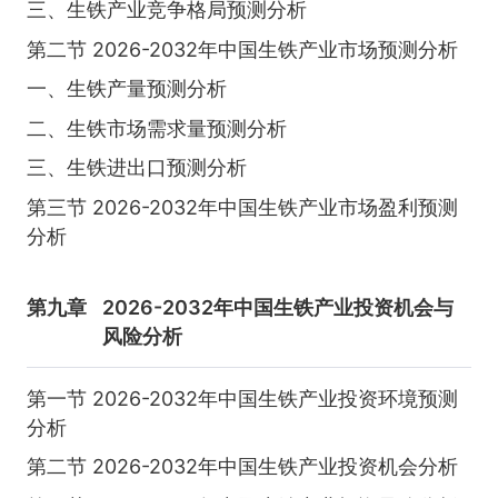
三、生铁产业竞争格局预测分析
第二节 2026-2032年中国生铁产业市场预测分析
一、生铁产量预测分析
二、生铁市场需求量预测分析
三、生铁进出口预测分析
第三节 2026-2032年中国生铁产业市场盈利预测
分析
第九章
2026-2032年中国生铁产业投资机会与
风险分析
第一节 2026-2032年中国生铁产业投资环境预测
分析
第二节 2026-2032年中国生铁产业投资机会分析