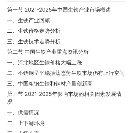
第一节 2021-2025年中国生铁产业市场概述
一、生铁产业回顾
二、生铁价格走势分析
三、生铁技术走势分析
第二节 中国生铁产业重点资讯分析
一、河北地区生铁价格大幅上涨
二、不锈钢呈平稳振荡态势生铁市场仍有上行空间
三、中国粗钢生铁和钢材产量创新高
第三节 2021-2025年影响市场的相关因素发展情
况
一、供需情况
二、上下游环境