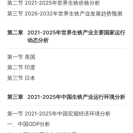
第二节 2021-2025年世界生铁价格分析
第三节 2026-2032年世界生铁产业发展趋势预测
第二章
2021-2025年世界生铁产业主要国家运行
动态分析
第一节 美国
第二节 印度
第三节 日本
第三章
2021-2025年中国生铁产业运行环境分析
第一节 2021-2025年中国宏观经济环境分析
一、中国GDP分析