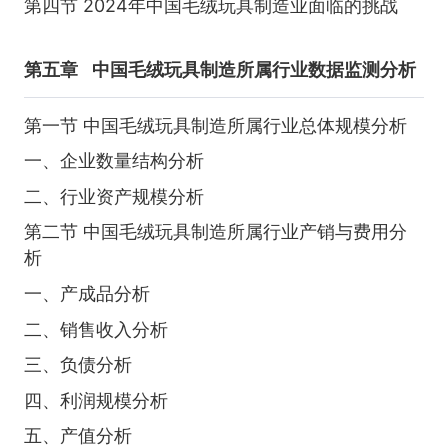
第四节 2024年中国毛绒玩具制造业面临的挑战
第五章
中国毛绒玩具制造所属行业数据监测分析
第一节 中国毛绒玩具制造所属行业总体规模分析
一、企业数量结构分析
二、行业资产规模分析
第二节 中国毛绒玩具制造所属行业产销与费用分
析
一、产成品分析
二、销售收入分析
三、负债分析
四、利润规模分析
五、产值分析