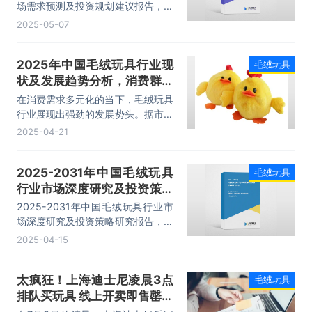
场需求预测及投资规划建议报告，主
要包括行业投资风险分析，行业发展
2025-05-07
策略及投资建议，行业发展建议分析
等内容。
2025年中国毛绒玩具行业现
毛绒玩具
状及发展趋势分析，消费群体
扩大化「图」
在消费需求多元化的当下，毛绒玩具
行业展现出强劲的发展势头。据市场
数据显示，2024年我国毛绒玩具行
2025-04-21
业市场规模已达143亿元。随着产品
创新升级、销售渠道不断拓宽，以及
2025-2031年中国毛绒玩具
毛绒玩具
消费群体的持续扩大，行业前景十分
行业市场深度研究及投资策略
广阔。
研究报告
2025-2031年中国毛绒玩具行业市
场深度研究及投资策略研究报告，主
要包括市场竞争格局透析、重点企业
2025-04-15
竞争力及关键性数据分析、发展趋势
与前景展望、投资前景建议研究等内
太疯狂！上海迪士尼凌晨3点
毛绒玩具
容。
排队买玩具 线上开卖即售罄！
有网友认为是理财产品