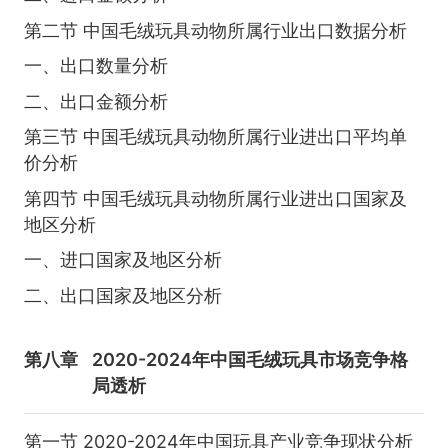
第二节 中国毛绒玩具动物所属行业出口数据分析
一、出口数量分析
二、出口金额分析
第三节 中国毛绒玩具动物所属行业进出口平均单
价分析
第四节 中国毛绒玩具动物所属行业进出口国家及
地区分析
一、进口国家及地区分析
二、出口国家及地区分析
第八章
2020-2024年中国毛绒玩具市场竞争格
局透析
第一节 2020-2024年中国玩具产业竞争现状分析