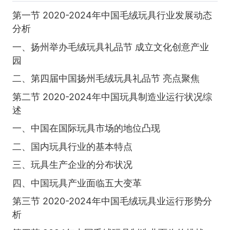
第一节 2020-2024年中国毛绒玩具行业发展动态
分析
一、扬州举办毛绒玩具礼品节 成立文化创意产业
园
二、第四届中国扬州毛绒玩具礼品节 亮点聚焦
第二节 2020-2024年中国玩具制造业运行状况综
述
一、中国在国际玩具市场的地位凸现
二、国内玩具行业的基本特点
三、玩具生产企业的分布状况
四、中国玩具产业面临五大变革
第三节 2020-2024年中国毛绒玩具业运行形势分
析