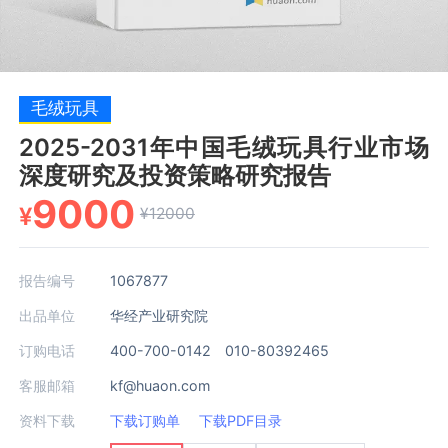
毛绒玩具
2025-2031年中国毛绒玩具行业市场
深度研究及投资策略研究报告
9000
¥
¥12000
报告编号
1067877
出品单位
华经产业研究院
订购电话
400-700-0142 010-80392465
客服邮箱
kf@huaon.com
资料下载
下载订购单
下载PDF目录