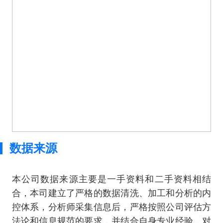
数据来源
本公司数据来源主要是一手资料和二手资料相结
合，本司建立了严格的数据清洗、加工和分析的内
控体系，分析师采集信息后，严格按照公司评估方
法论和信息规范的要求，并结合自身专业经验，对