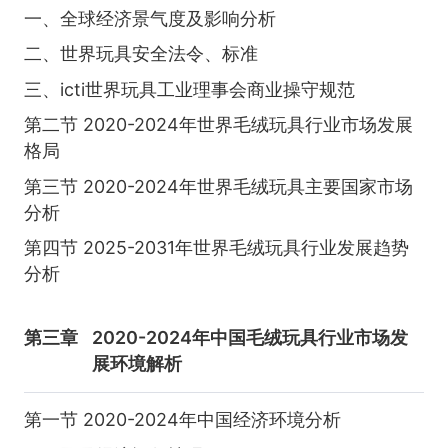
一、全球经济景气度及影响分析
二、世界玩具安全法令、标准
三、icti世界玩具工业理事会商业操守规范
第二节 2020-2024年世界毛绒玩具行业市场发展
格局
第三节 2020-2024年世界毛绒玩具主要国家市场
分析
第四节 2025-2031年世界毛绒玩具行业发展趋势
分析
第三章
2020-2024年中国毛绒玩具行业市场发
展环境解析
第一节 2020-2024年中国经济环境分析