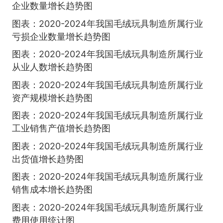
企业数量增长趋势图
图表：2020-2024年我国毛绒玩具制造所属行业
亏损企业数量增长趋势图
图表：2020-2024年我国毛绒玩具制造所属行业
从业人数增长趋势图
图表：2020-2024年我国毛绒玩具制造所属行业
资产规模增长趋势图
图表：2020-2024年我国毛绒玩具制造所属行业
工业销售产值增长趋势图
图表：2020-2024年我国毛绒玩具制造所属行业
出货值增长趋势图
图表：2020-2024年我国毛绒玩具制造所属行业
销售成本增长趋势图
图表：2020-2024年我国毛绒玩具制造所属行业
费用使用统计图