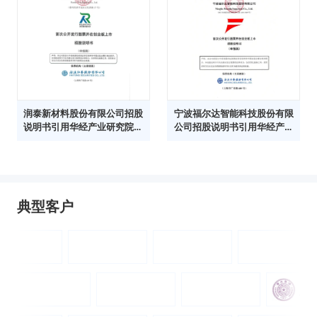
润泰新材料股份有限公司招股
宁波福尔达智能科技股份有限
说明书引用华经产业研究院数
公司招股说明书引用华经产业
据
研究院数据
典型客户