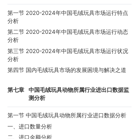
第一节 2020-2024年中国毛绒玩具市场运行特点
分析
第二节 2020-2024年中国毛绒玩具市场运行动态
分析
第三节 2020-2024年中国毛绒玩具市场运行状况
分析
第四节 国内毛绒玩具市场的发展困境与解决之道
第七章
中国毛绒玩具动物所属行业进出口数据监
测分析
第一节 中国毛绒玩具动物所属行业进口数据分析
一、进口数量分析
二、进口金额分析