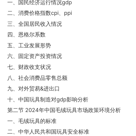
一、国民经济运行情况gdp
二、消费价格指数cpi、ppi
三、全国居民收入情况
四、恩格尔系数
五、工业发展形势
六、固定资产投资情况
七、财政收支状况
八、社会消费品零售总额
九、对外贸易&进出口
十、中国玩具制造对gdp影响分析
第二节 2024年中国毛绒玩具市场政策环境分析
一、毛绒玩具的标准
二、中华人民共和国玩具安全标准