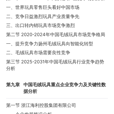
一、世界玩具零售巨头看好中国市场
二、竞争日益激烈玩具产业质量争先
三、出口转内销玩具市场竞争激烈
第二节 2020-2024年中国毛绒玩具市场竞争格局
一、提升竞争力扬州毛绒玩具向智能化转型
二、毛绒玩具市场需要良性竞争
第三节 2025-2031年中国毛绒玩具行业竞争趋势
分析
第九章
中国毛绒玩具重点企业竞争力及关键性数
据分析
第一节 浙江海利控股集团有限公司