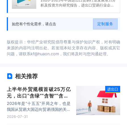
析及投资方向研究报告，进出口贸易行业企业
分析，2020-2025年中国进出口贸易行业发展
前景分析与预测，2020-2025年中国进出口贸
易行业投资风险与营销分析，2020-2025年中
定制服务
如您有个性化需求，请点击
国进出口贸易行业发展战略及规划建议。
版权提示：华经产业研究院倡导尊重与保护知识产权，对有明确
来源的内容均注明出处。若发现本站文章存在内容、版权或其它
问题，请联系kf@huaon.com，我们将及时与您沟通处理。
相关推荐
上半年外贸规模首破25万亿
进出口
元，出口“含绿”“含智”“含新”
量稳步攀升
2026年是“十五五”开局之年，也是
我国从贸易大国迈向贸易强国的关键
时期。上半年，我国进出口规模历史
2026-07-31
性突破25万亿元，实现良好开局。