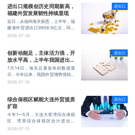
其中，以集成电路、新能源、机电产
进出口规模创历史同期新高，
进出口
品为代表的高附加值产品出口占比显
福建外贸发展韧性持续显现
著提升，成为外贸提质增效的核心引
擎，为加快建设贸易强国注入了强劲
近日，从福州海关获悉，上半年，福
动力。
建省外贸进出口9958.9亿元，同比
增长8.2%。其中，出口5740.1亿
2026-07-30
元，同比增长1.7%；进口4218.8亿
元，同比增长18.5%。进出口规模和
创新动能足，主体活力强，开
进出口
进口规模均创历史同期新高，外贸运
放水平高，上半年我国进出口
行呈现“稳中有进，进中提质”的良好
态势。
规模首次突破25万亿元
7月14日，海关总署发布的数据显
示，今年以来，我国外贸增势强劲、
走势稳健。据海关统计，今年上半
2026-07-15
年，我国货物贸易进出口25.47万亿
元，同比增长16.9%。其中，出口
综合保税区赋能大连外贸提质
进出口
14.73万亿元，增长13.4%，进口
扩容
10.74万亿元，增长22.1%。
今年1—5月，大连大窑湾综合保税
区、湾里综合保税区合计进出口
332.22亿元，同比增长21%，占大
2026-07-13
连市外贸总值的16.2%，综合保税区