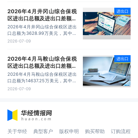
已成为服务大连外贸发展的重要平
2026年4月井冈山综合保税
进出口
台。
区进出口总额及进出口差额统
计分析
2026年4月井冈山综合保税区进出
口总额为3628.99万美元，其中：
出口额为1562.95万美元，进口额为
2026-07-09
2066.04万美元，进出口差额
为-503.09万美元。
2026年4月马鞍山综合保税
进出口
区进出口总额及进出口差额统
计分析
2026年4月马鞍山综合保税区进出
口总额为14637.25万美元，其中：
出口额为14365.71万美元，进口额
2026-07-09
为271.54万美元，进出口差额为
14094.17万美元。
关于华经
典型客户
版权申明
购买帮助
订购流程