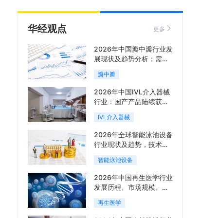
华经观点
更多
2026年中国瓣中瓣行业发
展现状及趋势分析：需求
可持续释放，市场发展前
瓣中瓣
景良好「图」
2026年中国IVL介入器械
行业：国产产品陆续获
批，市场将进入持续高增
IVL介入器械
长阶段「图」
2026年全球智能泳池设备
行业现状及趋势，技术端
朝着系统集成、绿色节能
智能泳池设备
方向迭代「图」
2026年中国再生医学行业
发展历程、市场规模、相
关政策、产业链、竞争格
再生医学
局及发展潜力分析「图」