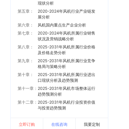
现状分析
第五章：
2020-2024年风机行业产业链发
展分析
第六章：
风机国内重点生产企业分析
第七章：
2020-2024年风机所属行业销售
状况及营销战略分析
第八章：
2025-2031年风机所属行业价格
及价格走势分析
第九章：
2025-2031年风机所属行业竞争
格局与策略分析
第十章：
2025-2031年风机所属行业进出
口现状分析及趋势预测
第十一章：
2025-2031年风机市场整体运行
趋势预测分析
第十二章：
2025-2031年风机行业投资价值
与投资趋势预测
立即订购
在线咨询
我要定制