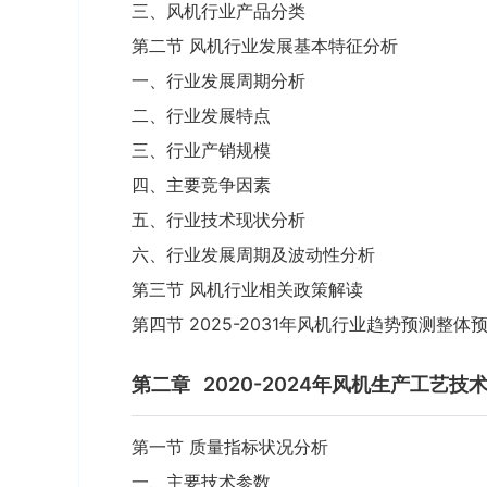
三、风机行业产品分类
第二节 风机行业发展基本特征分析
一、行业发展周期分析
二、行业发展特点
三、行业产销规模
四、主要竞争因素
五、行业技术现状分析
六、行业发展周期及波动性分析
第三节 风机行业相关政策解读
第四节 2025-2031年风机行业趋势预测整体
第二章
2020-2024年风机生产工艺技
第一节 质量指标状况分析
一、主要技术参数