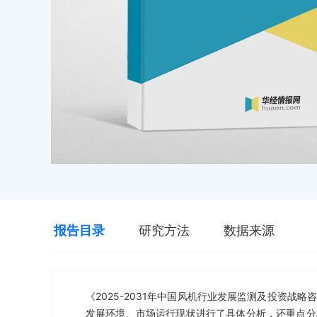
报告目录
研究方法
数据来源
《2025-2031年中国风机行业发展监测及投资
发展环境、市场运行现状进行了具体分析，还重点分