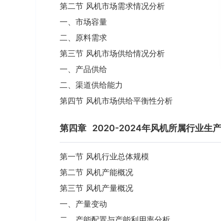
第二节 风机市场需求情况分析
一、市场容量
二、原料需求
第三节 风机市场供给情况分析
一、产品供给
二、渠道供给能力
第四节 风机市场供给平衡性分析
第四章
2020-2024年风机所属行业生
第一节 风机行业总体规模
第二节 风机产能概况
第三节 风机产量概况
一、产量变动
二、产能配置与产能利用率分析