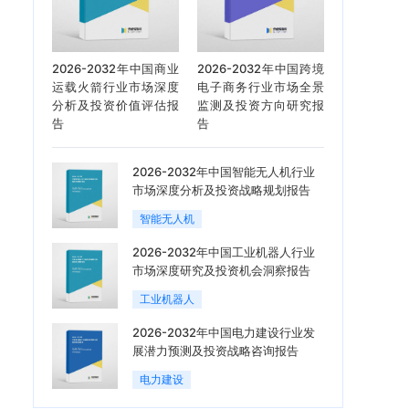
2026-2032年中国商业
2026-2032年中国跨境
运载火箭行业市场深度
电子商务行业市场全景
分析及投资价值评估报
监测及投资方向研究报
告
告
2026-2032年中国智能无人机行业
市场深度分析及投资战略规划报告
智能无人机
2026-2032年中国工业机器人行业
市场深度研究及投资机会洞察报告
工业机器人
2026-2032年中国电力建设行业发
展潜力预测及投资战略咨询报告
电力建设