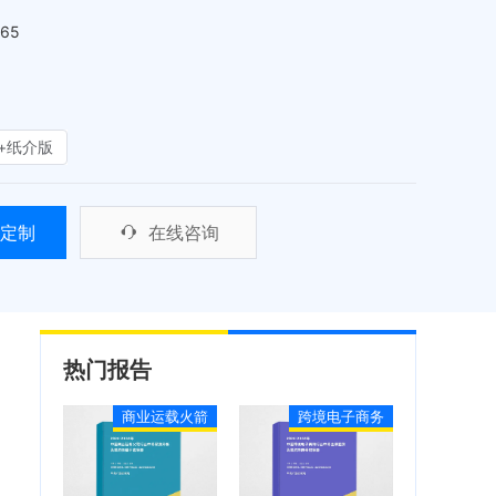
465
+纸介版
定制
在线咨询
热门报告
商业运载火箭
跨境电子商务