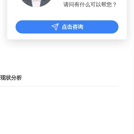
请问有什么可以帮您？
点击咨询
产现状分析