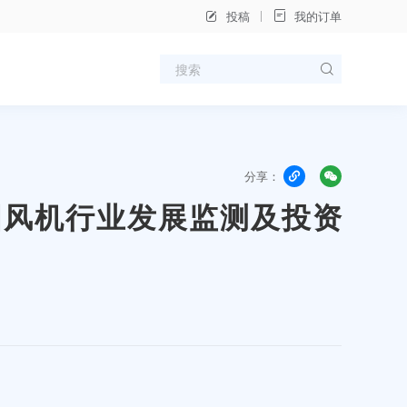
投稿
我的订单
分享：
年中国风机行业发展监测及投资