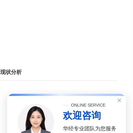
业现状分析
ONLINE SERVICE
欢迎咨询
华经专业团队为您服务