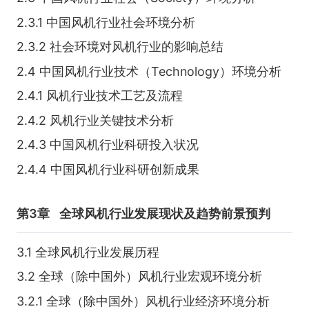
2.3.1 中国风机行业社会环境分析
2.3.2 社会环境对风机行业的影响总结
2.4 中国风机行业技术（Technology）环境分析
2.4.1 风机行业技术工艺及流程
2.4.2 风机行业关键技术分析
2.4.3 中国风机行业科研投入状况
2.4.4 中国风机行业科研创新成果
第3章
全球风机行业发展现状及趋势前景预判
3.1 全球风机行业发展历程
3.2 全球（除中国外）风机行业宏观环境分析
3.2.1 全球（除中国外）风机行业经济环境分析