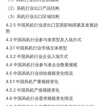
（2）风机行业出口产品结构
（3）风机行业出口区域结构
4.2.5 中国风机行业进出口贸易影响因素及发展趋
势
4.3 中国风机行业参与者类型及入场方式
4.3.1 中国风机行业市场主体类型
4.3.2 中国风机行业企业入场方式
4.4 中国风机行业参与者企业数量规模
4.5 中国风机行业供给规模变化情况
4.5.1 中国风机产量规模变化
4.5.2 中国风机产值规模变化
4.6 中国风机行业需求规模变化情况