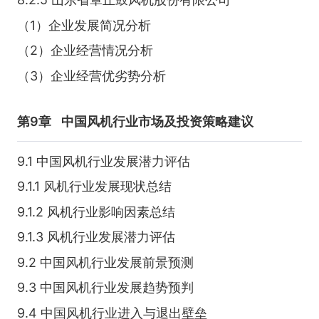
（1）企业发展简况分析
（2）企业经营情况分析
（3）企业经营优劣势分析
第9章
中国风机行业市场及投资策略建议
9.1 中国风机行业发展潜力评估
9.1.1 风机行业发展现状总结
9.1.2 风机行业影响因素总结
9.1.3 风机行业发展潜力评估
9.2 中国风机行业发展前景预测
9.3 中国风机行业发展趋势预判
9.4 中国风机行业进入与退出壁垒