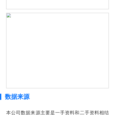
数据来源
本公司数据来源主要是一手资料和二手资料相结