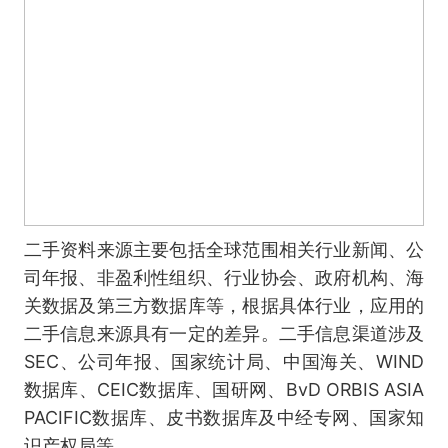
二手资料来源主要包括全球范围相关行业新闻、公
司年报、非盈利性组织、行业协会、政府机构、海
关数据及第三方数据库等，根据具体行业，应用的
二手信息来源具有一定的差异。二手信息渠道涉及
SEC、公司年报、国家统计局、中国海关、WIND
数据库、CEIC数据库、国研网、BvD ORBIS ASIA
PACIFIC数据库、皮书数据库及中经专网、国家知
识产权局等。