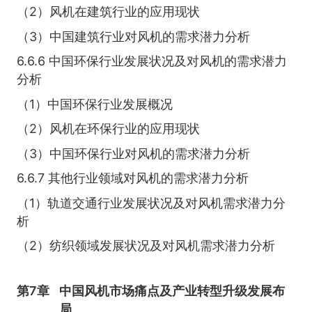
（2）风机在建筑行业的应用现状
（3）中国建筑行业对风机的需求潜力分析
6.6.6 中国环保行业发展状况及对风机的需求潜力
分析
（1）中国环保行业发展概况
（2）风机在环保行业的应用现状
（3）中国环保行业对风机的需求潜力分析
6.6.7 其他行业领域对风机的需求潜力分析
（1）轨道交通行业发展状况及对风机需求潜力分
析
（2）纺织领域发展状况及对风机需求潜力分析
第7章
中国风机市场痛点及产业转型升级发展布
局