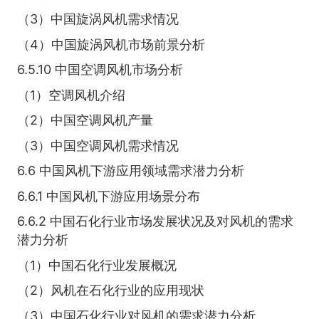
（3）中国旋涡风机需求情况
（4）中国旋涡风机市场前景分析
6.5.10 中国空调风机市场分析
（1）空调风机介绍
（2）中国空调风机产量
（3）中国空调风机需求情况
6.6 中国风机下游应用领域需求潜力分析
6.6.1 中国风机下游应用场景分布
6.6.2 中国石化行业市场发展状况及对风机的需求
潜力分析
（1）中国石化行业发展概况
（2）风机在石化行业的应用现状
（3）中国石化行业对风机的需求潜力分析