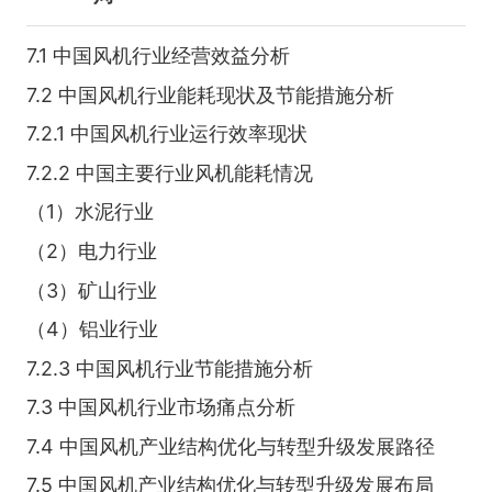
7.1 中国风机行业经营效益分析
7.2 中国风机行业能耗现状及节能措施分析
7.2.1 中国风机行业运行效率现状
7.2.2 中国主要行业风机能耗情况
（1）水泥行业
（2）电力行业
（3）矿山行业
（4）铝业行业
7.2.3 中国风机行业节能措施分析
7.3 中国风机行业市场痛点分析
7.4 中国风机产业结构优化与转型升级发展路径
7.5 中国风机产业结构优化与转型升级发展布局