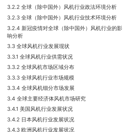
3.2.2 全球（除中国外）风机行业政法环境分析
3.2.3 全球（除中国外）风机行业技术环境分析
3.2.4 新冠疫情对全球（除中国外）风机行业的影
响分析
3.3 全球风机行业发展现状
3.3.1 全球风机行业供需状况
3.3.2 全球风机市场区域分布
3.3.3 全球风机行业市场规模
3.3.4 全球风机细分市场发展
3.4 全球主要经济体风机市场研究
3.4.1 美国风机行业发展状况
3.4.2 日本风机行业发展状况
3.4.3 欧洲风机行业发展状况