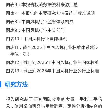
图表6：本报告权威数据资料来源汇总
图表7：本报告的主要研究方法及统计标准说明
图表8：中国风机行业监管体系构成
图表9：中国风机行业主管部门
图表10：中国风机行业自律组织
图表11：截至2025年中国风机行业标准体系建设
（单位：项）
图表12：截止到2025年中国风机行业的国家标准
图表13：截止到2025年中国风机行业的行业标准
研究方法
报告研究基于研究团队收集的大量一手和二手信
息，使用桌面研究与定量调查、定性分析相结合的