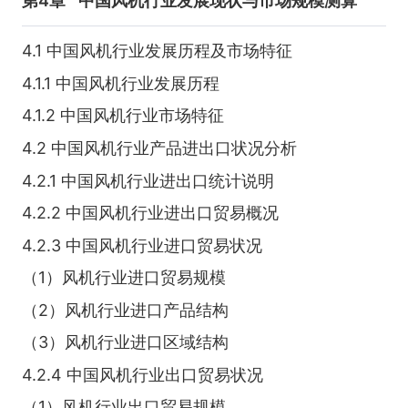
第4章
中国风机行业发展现状与市场规模测算
4.1 中国风机行业发展历程及市场特征
4.1.1 中国风机行业发展历程
4.1.2 中国风机行业市场特征
4.2 中国风机行业产品进出口状况分析
4.2.1 中国风机行业进出口统计说明
4.2.2 中国风机行业进出口贸易概况
4.2.3 中国风机行业进口贸易状况
（1）风机行业进口贸易规模
（2）风机行业进口产品结构
（3）风机行业进口区域结构
4.2.4 中国风机行业出口贸易状况
（1）风机行业出口贸易规模