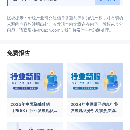
版权提示：华经产业研究院倡导尊重与保护知识产权，对有明确
来源的内容均注明出处。若发现本站文章存在内容、版权或其它
问题，请联系kf@huaon.com，我们将及时与您沟通处理。
免费报告
2025年中国聚醚醚酮
2024年中国量子信息行业
（PEEK）行业发展现状及
发展现状分析及前景展望报
前景展望报告
告