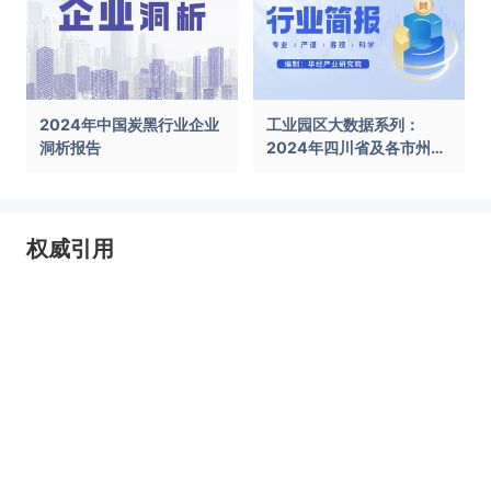
2024年中国炭黑行业企业
工业园区大数据系列：
洞析报告
2024年四川省及各市州工
业园区全景洞析报告
权威引用