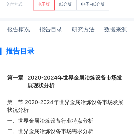
纸介版
电子+纸介版
交付方式
电子版
报告概况
报告目录
研究方法
数据来源
报告目录
第一章
2020-2024年世界金属冶炼设备市场发
展现状分析
第一节 2020-2024年世界金属冶炼设备市场发展
状况分析
一、世界金属冶炼设备行业特点分析
二、世界金属冶炼设备市场需求分析