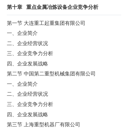
第十章
重点金属冶炼设备企业竞争分析
第一节 大连重工起重集团有限公司
一、企业简介
二、企业经营状况
三、企业竞争力分析
四、企业发展战略
第二节 中国第二重型机械集团有限公司
一、企业简介
二、企业经营状况
三、企业竞争力分析
四、企业发展战略
第三节 上海重型机器厂有限公司