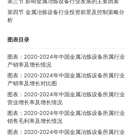
第三节 影响金属冶炼设备行业发展的主要因素
第四节 金属冶炼设备行业投资前景及控制策略分
析
图表目录
图表：2020-2024年中国金属冶炼设备所属行业
产销率及增长情况
图表：2020-2024年中国金属冶炼设备所属行业
产销率及增长对比图
图表：2020-2024年中国金属冶炼设备所属行业
营业增长率及增长情况
图表：2020-2024年中国金属冶炼设备所属行业
销售毛利率及增长情况
图表：2020-2024年中国金属冶炼设备所属行业