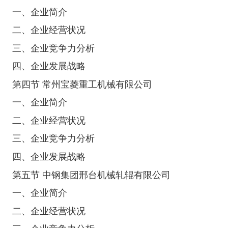
一、企业简介
二、企业经营状况
三、企业竞争力分析
四、企业发展战略
第四节 常州宝菱重工机械有限公司
一、企业简介
二、企业经营状况
三、企业竞争力分析
四、企业发展战略
第五节 中钢集团邢台机械轧辊有限公司
一、企业简介
二、企业经营状况