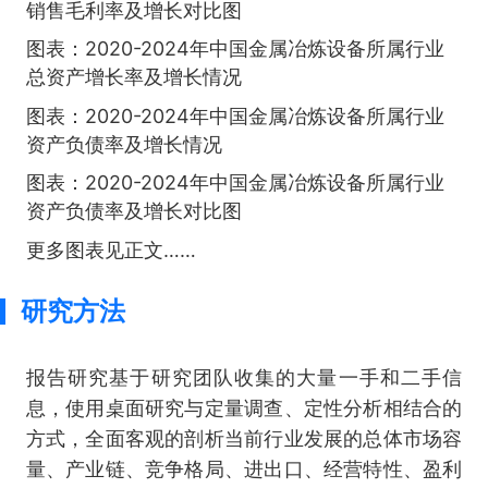
销售毛利率及增长对比图
图表：2020-2024年中国金属冶炼设备所属行业
总资产增长率及增长情况
图表：2020-2024年中国金属冶炼设备所属行业
资产负债率及增长情况
图表：2020-2024年中国金属冶炼设备所属行业
资产负债率及增长对比图
更多图表见正文……
研究方法
报告研究基于研究团队收集的大量一手和二手信
息，使用桌面研究与定量调查、定性分析相结合的
方式，全面客观的剖析当前行业发展的总体市场容
量、产业链、竞争格局、进出口、经营特性、盈利